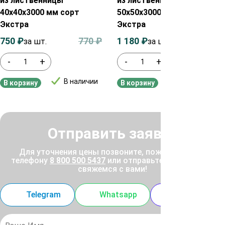
из лиственницы
из лиственницы
40х40х3000 мм сорт
50х50х3000 мм сорт
Экстра
Экстра
750
₽
770
₽
1 180
₽
1 200
₽
за шт.
за шт.
-
+
-
+
В наличии
В наличии
В корзину
В корзину
Отправить заявку
Для уточнения цены позвоните, пожалуйста, по
телефону
8 800 500 5437
или отправьте заявку, и мы
свяжемся с вами!
Telegram
Whatsapp
MAX