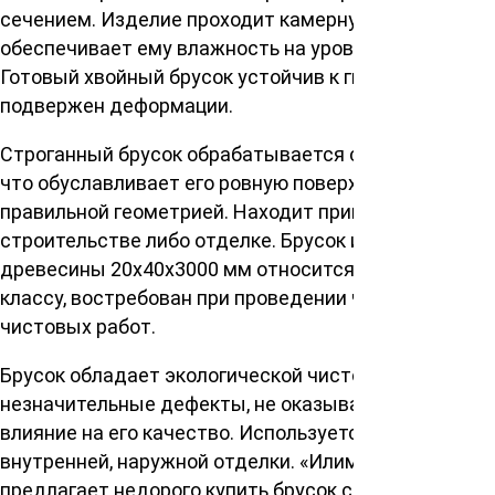
сечением. Изделие проходит камерную сушку, что
обеспечивает ему влажность на уровне 12%.
Готовый хвойный брусок устойчив к гниению, не
подвержен деформации.
Строганный брусок обрабатывается с 4-х сторон,
что обуславливает его ровную поверхность с
правильной геометрией. Находит применение в
строительстве либо отделке. Брусок из хвойной
древесины 20х40х3000 мм относится к среднему
классу, востребован при проведении черновых либо
чистовых работ.
Брусок обладает экологической чистотой, имеет
незначительные дефекты, не оказывающие
влияние на его качество. Используется для
внутренней, наружной отделки. «Илимлесхоз»
предлагает недорого купить брусок строганный из