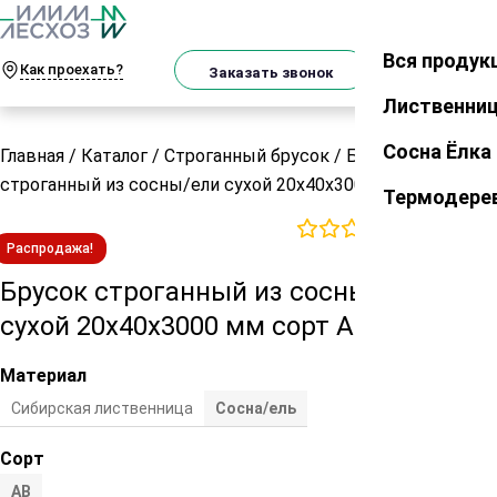
О
Телеграм
MAX
м
Вся продук
Закрыть
Как проехать?
Корзин
Заказать звонок
Лиственни
Сосна Ёлка
Главная
/
Каталог
/
Строганный брусок
/
Брусок
строганный из сосны/ели сухой 20х40х3000 мм сорт AB
Термодере
0
отзывов
Распродажа!
Брусок строганный из сосны/ели
сухой 20х40х3000 мм сорт AB
Материал
Сибирская лиственница
Сосна/ель
Сорт
АВ