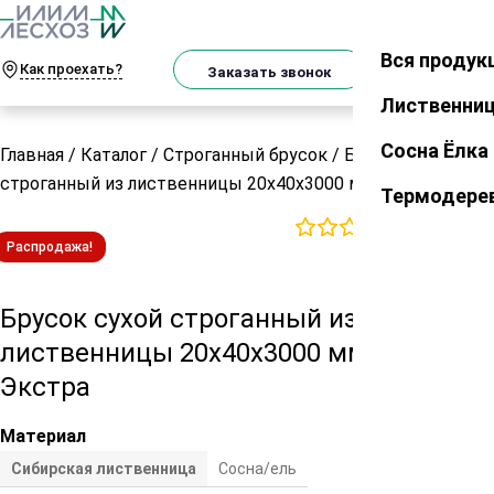
О
Телеграм
MAX
м
Вся продук
Закрыть
Как проехать?
Корзин
Заказать звонок
Лиственни
Сосна Ёлка
Главная
/
Каталог
/
Строганный брусок
/
Брусок сухой
строганный из лиственницы 20х40х3000 мм сорт Экстра
Термодере
0
отзывов
Распродажа!
Брусок сухой строганный из
лиственницы 20х40х3000 мм сорт
Экстра
Материал
Сибирская лиственница
Сосна/ель