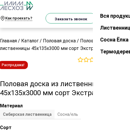
О
Телеграм
MAX
м
Вся продук
Закрыть
Как проехать?
Корзин
Заказать звонок
Лиственни
Сосна Ёлка
Главная
/
Каталог
/
Половая доска
/
Половая доска из
лиственницы 45х135х3000 мм сорт Экстра
Термодере
0
отзывов
Распродажа!
Половая доска из лиственницы
45х135х3000 мм сорт Экстра
Материал
Сибирская лиственница
Сосна/ель
Сорт