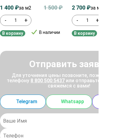
1 400
₽
1 500
₽
2 700
₽
2 900
₽
за м2
за м²
-
+
-
+
В наличии
В наличии
В корзину
В корзину
Отправить заявку
Для уточнения цены позвоните, пожалуйста, по
телефону
8 800 500 5437
или отправьте заявку, и мы
свяжемся с вами!
Telegram
Whatsapp
MAX