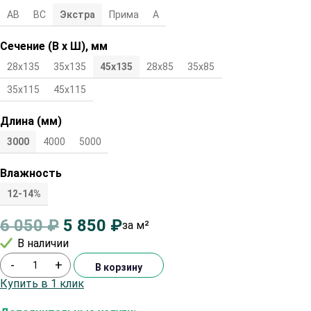
АВ
ВС
Экстра
Прима
А
Сечение (В х Ш), мм
28х135
35х135
45х135
28х85
35х85
45х85
28х115
35х115
45х115
Длина (мм)
3000
4000
5000
Влажность
12-14%
6 050
₽
5 850
₽
за м²
В наличии
-
+
В корзину
Купить в 1 клик