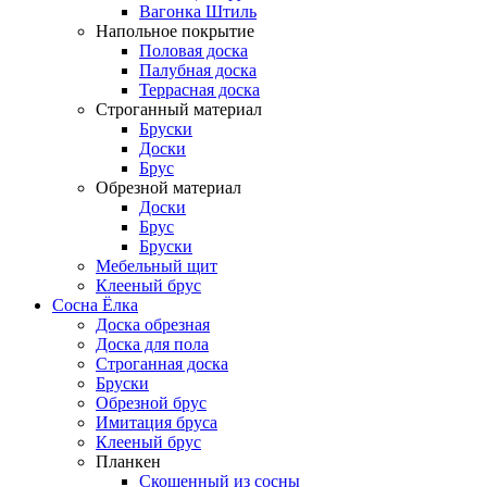
Вагонка Штиль
Напольное покрытие
Половая доска
Палубная доска
Террасная доска
Строганный материал
Бруски
Доски
Брус
Обрезной материал
Доски
Брус
Бруски
Мебельный щит
Клееный брус
Сосна Ёлка
Доска обрезная
Доска для пола
Строганная доска
Бруски
Обрезной брус
Имитация бруса
Клееный брус
Планкен
Скошенный из сосны