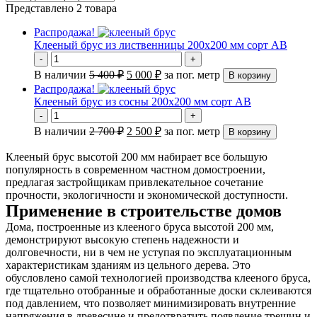
Представлено 2 товара
Распродажа!
Клееный брус из лиственницы 200х200 мм сорт AB
-
+
В наличии
5 400
₽
5 000
₽
за пог. метр
В корзину
Распродажа!
Клееный брус из сосны 200х200 мм сорт AB
-
+
В наличии
2 700
₽
2 500
₽
за пог. метр
В корзину
Клееный брус высотой 200 мм набирает все большую
популярность в современном частном домостроении,
предлагая застройщикам привлекательное сочетание
прочности, экологичности и экономической доступности.
Применение в строительстве домов
Дома, построенные из клееного бруса высотой 200 мм,
демонстрируют высокую степень надежности и
долговечности, ни в чем не уступая по эксплуатационным
характеристикам зданиям из цельного дерева. Это
обусловлено самой технологией производства клееного бруса,
где тщательно отобранные и обработанные доски склеиваются
под давлением, что позволяет минимизировать внутренние
напряжения в древесине и предотвратить появление трещин и