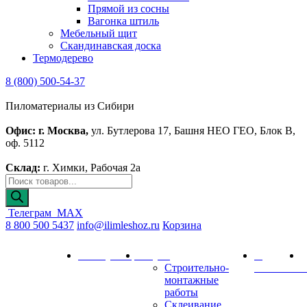
Прямой из сосны
Вагонка штиль
Мебельный щит
Скандинавская доска
Термодерево
8 (800) 500-54-37
Пиломатериалы из Сибири
Офис: г. Москва,
ул. Бутлерова 17, Башня НЕО ГЕО, Блок В,
оф. 5112
Склад:
г. Химки, Рабочая 2а
Поиск
товаров
Телеграм
MAX
8 800 500 5437
info@ilimleshoz.ru
Корзина
Каталог
Калькулятор
Услуги
О
Д
Строительно-
компании
и
монтажные
работы
Склеивание