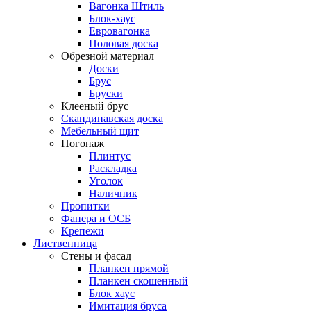
Вагонка Штиль
Блок-хаус
Евровагонка
Половая доска
Обрезной материал
Доски
Брус
Бруски
Клееный брус
Скандинавская доска
Мебельный щит
Погонаж
Плинтус
Раскладка
Уголок
Наличник
Пропитки
Фанера и ОСБ
Крепежи
Лиственница
Стены и фасад
Планкен прямой
Планкен скошенный
Блок хаус
Имитация бруса