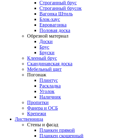
Строганный брус
Строганный брусок
Вагонка Штиль
Блок-хаус
Евровагонка
Половая доска
Обрезной материал
Доски
Брус
Бруски
Клееный брус
Скандинавская доска
Мебельный щит
Погонаж
Плинтус
Раскладка
Уголок
Наличник
Пропитки
Фанера и ОСБ
Крепежи
Лиственница
Стены и фасад
Планкен прямой
Планкен скошенный