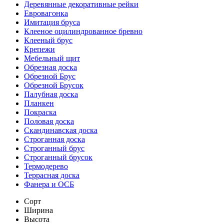
Деревянные декоративные рейки
Евровагонка
Имитация бруса
Клееное оцилиндрованное бревно
Клееный брус
Крепежи
Мебельный щит
Обрезная доска
Обрезной Брус
Обрезной Брусок
Палубная доска
Планкен
Покраска
Половая доска
Скандинавская доска
Строганная доска
Строганный брус
Строганный брусок
Термодерево
Террасная доска
Фанера и ОСБ
Сорт
Ширина
Высота