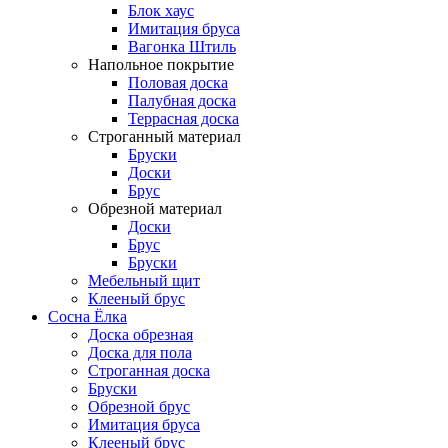
Блок хаус
Имитация бруса
Вагонка Штиль
Напольное покрытие
Половая доска
Палубная доска
Террасная доска
Строганный материал
Бруски
Доски
Брус
Обрезной материал
Доски
Брус
Бруски
Мебельный щит
Клееный брус
Сосна Ёлка
Доска обрезная
Доска для пола
Строганная доска
Бруски
Обрезной брус
Имитация бруса
Клееный брус