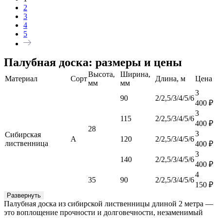
2
3
4
5
Палубная доска: размеры и цены
Высота,
Ширина,
Материал
Сорт
Длина, м
Цена
мм
мм
3
90
2/2,5/3/4/5/6
400
₽
3
115
2/2,5/3/4/5/6
400
₽
28
3
Сибирская
А
120
2/2,5/3/4/5/6
лиственница
400
₽
3
140
2/2,5/3/4/5/6
400
₽
4
35
90
2/2,5/3/4/5/6
150
₽
Развернуть
Палубная доска из сибирской лиственницы длиной 2 метра —
это воплощение прочности и долговечности, незаменимый