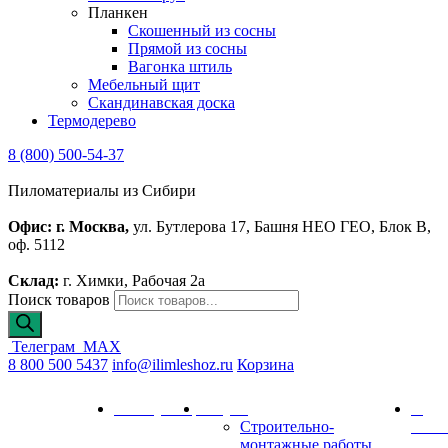
Планкен
Скошенный из сосны
Прямой из сосны
Вагонка штиль
Мебельный щит
Скандинавская доска
Термодерево
8 (800) 500-54-37
Пиломатериалы из Сибири
Офис: г. Москва,
ул. Бутлерова 17, Башня НЕО ГЕО, Блок В,
оф. 5112
Склад:
г. Химки, Рабочая 2а
Поиск товаров
Телеграм
MAX
8 800 500 5437
info@ilimleshoz.ru
Корзина
Каталог
Калькулятор
Услуги
О
Строительно-
комп
монтажные работы