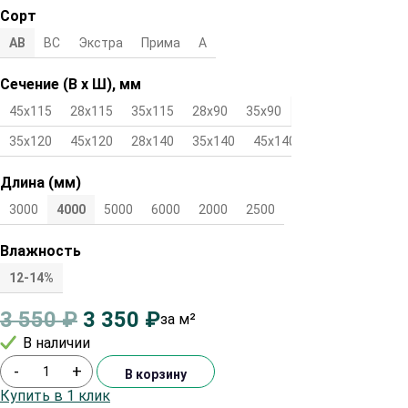
Сорт
АВ
ВС
Экстра
Прима
А
Сечение (В х Ш), мм
45х115
28х115
35х115
28х90
35х90
45х90
28х120
35х120
45х120
28х140
35х140
45х140
Длина (мм)
3000
4000
5000
6000
2000
2500
Влажность
12-14%
3 550
₽
3 350
₽
за м²
В наличии
-
+
В корзину
Купить в 1 клик