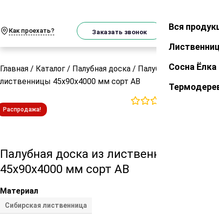
О
Телеграм
MAX
м
Вся продук
Закрыть
Как проехать?
Корзин
Заказать звонок
Лиственни
Сосна Ёлка
Главная
/
Каталог
/
Палубная доска
/
Палубная доска из
лиственницы 45х90х4000 мм сорт АВ
Термодере
0
отзывов
Распродажа!
Палубная доска из лиственницы
45х90х4000 мм сорт АВ
Материал
Сибирская лиственница