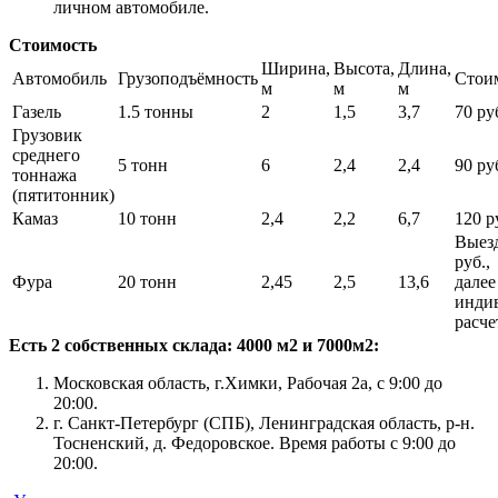
личном автомобиле.
Стоимость
Ширина,
Высота,
Длина,
Автомобиль
Грузоподъёмность
Стои
м
м
м
Газель
1.5 тонны
2
1,5
3,7
70 руб
Грузовик
среднего
5 тонн
6
2,4
2,4
90 руб
тоннажа
(пятитонник)
Камаз
10 тонн
2,4
2,2
6,7
120 ру
Выезд
руб.,
Фура
20 тонн
2,45
2,5
13,6
далее
инди
расче
Есть 2 собственных склада: 4000 м2 и 7000м2:
Московская область, г.Химки, Рабочая 2а, с 9:00 до
20:00.
г. Санкт-Петербург (СПБ), Ленинградская область, р-н.
Тосненский, д. Федоровское. Время работы с 9:00 до
20:00.