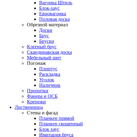
Вагонка Штиль
Блок-хаус
Евровагонка
Половая доска
Обрезной материал
Доски
Брус
Бруски
Клееный брус
Скандинавская доска
Мебельный щит
Погонаж
Плинтус
Раскладка
Уголок
Наличник
Пропитки
Фанера и ОСБ
Крепежи
Лиственница
Стены и фасад
Планкен прямой
Планкен скошенный
Блок хаус
Имитация бруса