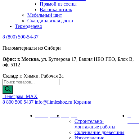
Прямой из сосны
Вагонка штиль
Мебельный щит
Скандинавская доска
Термодерево
8 (800) 500-54-37
Пиломатериалы из Сибири
Офис: г. Москва,
ул. Бутлерова 17, Башня НЕО ГЕО, Блок В,
оф. 5112
Склад:
г. Химки, Рабочая 2а
Телеграм
MAX
8 800 500 5437
info@ilimleshoz.ru
Корзина
Каталог
Калькулятор
Услуги
О
Строительно-
комп
монтажные работы
Склеивание древесины
Изготовление