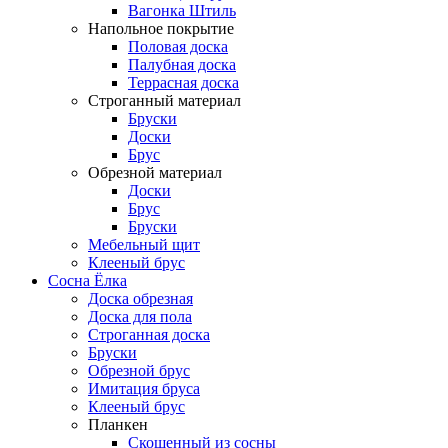
Вагонка Штиль
Напольное покрытие
Половая доска
Палубная доска
Террасная доска
Строганный материал
Бруски
Доски
Брус
Обрезной материал
Доски
Брус
Бруски
Мебельный щит
Клееный брус
Сосна Ёлка
Доска обрезная
Доска для пола
Строганная доска
Бруски
Обрезной брус
Имитация бруса
Клееный брус
Планкен
Скошенный из сосны