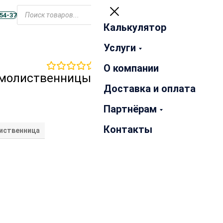
Открыть
меню
-54-37
Калькулятор
Закрыть
Услуги
0
отзывов
О компании
рмолиственницы
Доставка и оплата
Партнёрам
Контакты
иственница