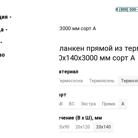
Телеграм
MAX
8 (800) 500
ция
ермолиственницы 20х140х3000 мм сорт А
ца
Планкен прямой из те
во
20х140х3000 мм сорт А
Материал
Термососна
Термоясень
Термол
Сорт
АВ
ВС
Экстра
Прима
А
Сечение (В х Ш), мм
20х90
20х120
20х140