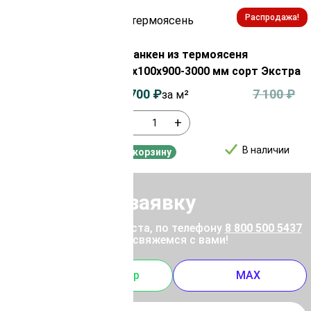
Распродажа!
Распродажа!
из
ы 20х120х5000
Планкен из термоясеня
20х100х900-3000 мм сорт Экстра
4 400
₽
6 700
₽
7 100
₽
за м²
-
+
В наличии
В наличии
В корзину
Отправить заявку
ены позвоните, пожалуйста, по телефону
8 800 500 5437
 отправьте заявку, и мы свяжемся с вами!
m
Whatsapp
MAX