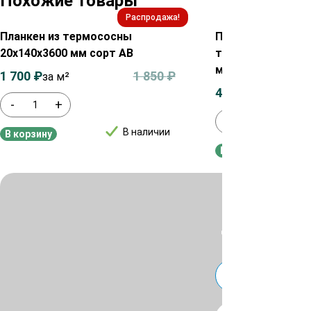
Похожие товары
Распродажа!
Планкен из термососны
Планкен прямой 
20х140х3600 мм сорт АВ
термолиственниц
мм сорт А
1 700
₽
1 850
₽
за м²
4 200
₽
за м²
-
+
-
+
В наличии
В корзину
В корзину
Для уточнения ц
или
Telegra