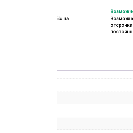
На второй заказ
Возможно
Представляем скидку 5% на
Возможно
второй заказ
отсрочки
постоянн