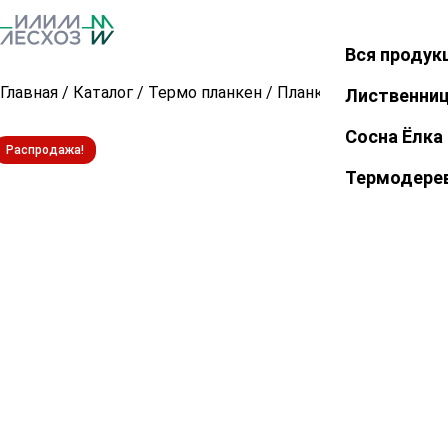
Вся продук
Закрыть
Главная
/
Каталог
/
Термо планкен
/
Планкен прямой из т
Лиственни
Сосна Ёлка
Распродажа!
Термодере