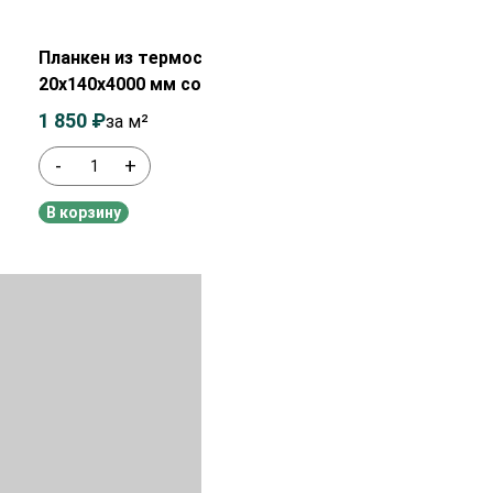
Распродажа!
Планкен из термососны
20х140х4000 мм сорт АВ
1 850
₽
2 050
₽
за м²
-
+
В наличии
В корзину