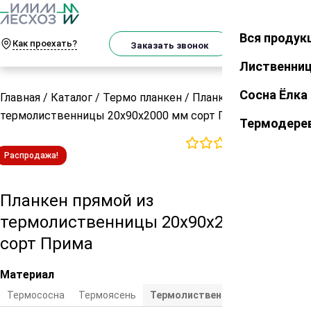
О
Телеграм
MAX
м
Вся продук
Закрыть
Как проехать?
Корзин
Заказать звонок
Лиственни
Сосна Ёлка
Главная
/
Каталог
/
Термо планкен
/
Планкен прямой из
термолиственницы 20х90х2000 мм сорт Прима
Термодере
0
отзывов
Распродажа!
Планкен прямой из
термолиственницы 20х90х2000 мм
сорт Прима
Материал
Термососна
Термоясень
Термолиственница