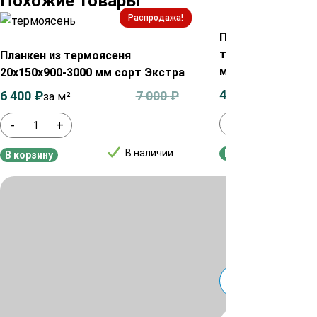
Похожие товары
Распродажа!
Планкен прямой 
термолиственниц
Планкен из термоясеня
мм сорт А
20х150х900-3000 мм сорт Экстра
4 200
₽
6 400
₽
7 000
₽
за м²
за м²
-
+
-
+
В наличии
В корзину
В корзину
Для уточнения ц
или
Telegra