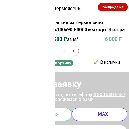
Распродажа!
Распродажа!
из
ы 20х90х2500
Планкен из термоясеня
20х130х900-3000 мм сорт Экстра
4 400
₽
6 200
₽
6 800
₽
за м²
-
+
В наличии
В наличии
В корзину
Отправить заявку
ены позвоните, пожалуйста, по телефону
8 800 500 5437
 отправьте заявку, и мы свяжемся с вами!
m
Whatsapp
MAX