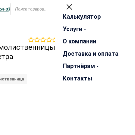
Открыть
меню
-54-37
Калькулятор
Закрыть
Услуги
0
отзывов
О компании
рмолиственницы
Доставка и оплата
стра
Партнёрам
Контакты
иственница