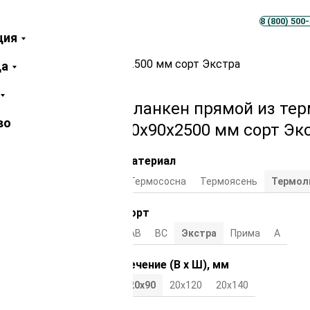
Телеграм
MAX
8 (800) 500
ция
ермолиственницы 20х90х2500 мм сорт Экстра
ца
Планкен прямой из те
во
20х90х2500 мм сорт Эк
Материал
Термососна
Термоясень
Термол
Сорт
АВ
ВС
Экстра
Прима
А
Сечение (В х Ш), мм
20х90
20х120
20х140