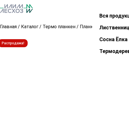
Вся продук
Закрыть
Главная
/
Каталог
/
Термо планкен
/
Планкен прямой из т
Лиственни
Сосна Ёлка
Распродажа!
Термодере