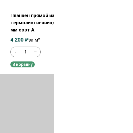
Распродажа!
Планкен прямой из
термолиственницы 20х120х2000
мм сорт А
4 200
₽
4 400
₽
за м²
-
+
В наличии
В корзину