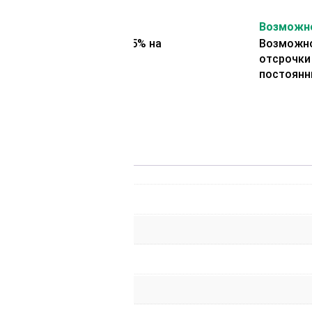
На второй заказ
Возможно
Представляем скидку 5% на
Возможно
второй заказ
отсрочки
постоянн