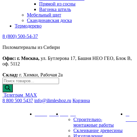
Прямой из сосны
Вагонка штиль
Мебельный щит
Скандинавская доска
Термодерево
8 (800) 500-54-37
Пиломатериалы из Сибири
Офис: г. Москва,
ул. Бутлерова 17, Башня НЕО ГЕО, Блок В,
оф. 5112
Склад:
г. Химки, Рабочая 2а
Телеграм
MAX
8 800 500 5437
info@ilimleshoz.ru
Корзина
Каталог
Калькулятор
Услуги
О
Строительно-
комп
монтажные работы
Склеивание древесины
Изготовление