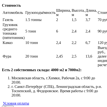
Стоимость
Ширина,
Высота,
Длина,
Автомобиль
Грузоподъёмность
Стои
м
м
м
Газель
1.5 тонны
2
1,5
3,7
70 руб
Грузовик
среднего
5 тонн
6
2,4
2,4
90 руб
тоннажа
(пятитонник)
Камаз
10 тонн
2,4
2,2
6,7
120 ру
Выезд
руб.,
Фура
20 тонн
2,45
2,5
13,6
далее
инди
расче
Есть 2 собственных склада: 4000 м2 и 7000м2:
Московская область, г.Химки, Рабочая 2а, с 9:00 до
20:00.
г. Санкт-Петербург (СПБ), Ленинградская область, р-н.
Тосненский, д. Федоровское. Время работы с 9:00 до
20:00.
Условия оплаты