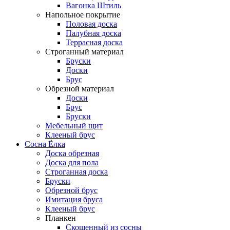
Вагонка Штиль
Напольное покрытие
Половая доска
Палубная доска
Террасная доска
Строганный материал
Бруски
Доски
Брус
Обрезной материал
Доски
Брус
Бруски
Мебельный щит
Клееный брус
Сосна Ёлка
Доска обрезная
Доска для пола
Строганная доска
Бруски
Обрезной брус
Имитация бруса
Клееный брус
Планкен
Скошенный из сосны