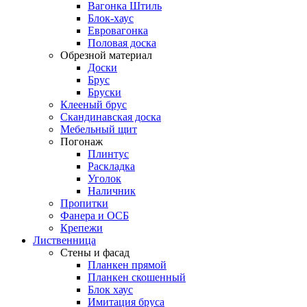
Вагонка Штиль
Блок-хаус
Евровагонка
Половая доска
Обрезной материал
Доски
Брус
Бруски
Клееный брус
Скандинавская доска
Мебельный щит
Погонаж
Плинтус
Раскладка
Уголок
Наличник
Пропитки
Фанера и ОСБ
Крепежи
Лиственница
Стены и фасад
Планкен прямой
Планкен скошенный
Блок хаус
Имитация бруса