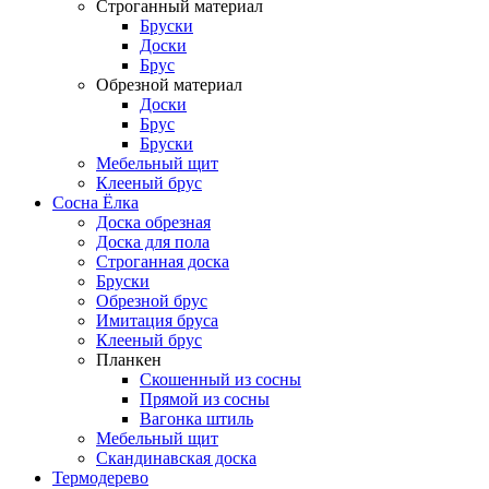
Строганный материал
Бруски
Доски
Брус
Обрезной материал
Доски
Брус
Бруски
Мебельный щит
Клееный брус
Сосна Ёлка
Доска обрезная
Доска для пола
Строганная доска
Бруски
Обрезной брус
Имитация бруса
Клееный брус
Планкен
Скошенный из сосны
Прямой из сосны
Вагонка штиль
Мебельный щит
Скандинавская доска
Термодерево