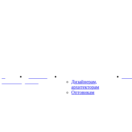
О
Доставка и
Партнёрам
Конт
компании
оплата
Дизайнерам,
архитекторам
Оптовикам