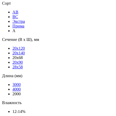
Сорт
АВ
ВС
Экстра
Прима
А
Сечение (В х Ш), мм
20х120
20х140
20х68
20х90
28х58
Длина (мм)
3000
4000
2000
Влажность
12-14%