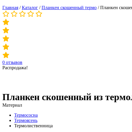
Главная
/
Каталог
/
Планкен скошенный термо
/
Планкен скоше
0
отзывов
Распродажа!
Планкен скошенный из термо
Материал
Термососна
Термоясень
Термолиственница