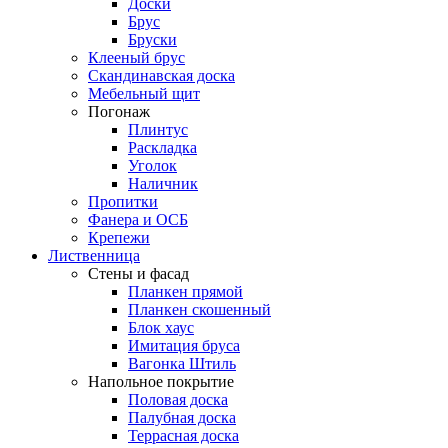
Доски
Брус
Бруски
Клееный брус
Скандинавская доска
Мебельный щит
Погонаж
Плинтус
Раскладка
Уголок
Наличник
Пропитки
Фанера и ОСБ
Крепежи
Лиственница
Стены и фасад
Планкен прямой
Планкен скошенный
Блок хаус
Имитация бруса
Вагонка Штиль
Напольное покрытие
Половая доска
Палубная доска
Террасная доска