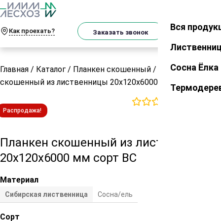
О
Телеграм
MAX
м
Вся продук
Закрыть
Как проехать?
Корзин
Заказать звонок
Лиственни
Сосна Ёлка
Главная
/
Каталог
/
Планкен скошенный
/
Планкен
скошенный из лиственницы 20х120х6000 мм сорт ВС
Термодере
0
отзывов
Распродажа!
Планкен скошенный из лиственницы
20х120х6000 мм сорт ВС
Материал
Сибирская лиственница
Сосна/ель
Сорт