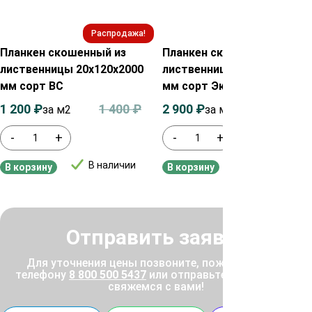
Распродажа!
Распродажа!
Планкен скошенный из
Планкен скошенный из
лиственницы 20х120х2000
лиственницы 20х140х2000
мм сорт ВС
мм сорт Экстра
1 200
₽
1 400
₽
2 900
₽
3 100
₽
за м2
за м²
-
+
-
+
В наличии
В наличии
В корзину
В корзину
Отправить заявку
Для уточнения цены позвоните, пожалуйста, по
телефону
8 800 500 5437
или отправьте заявку, и мы
свяжемся с вами!