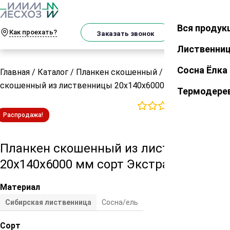
О
Телеграм
MAX
м
Вся продук
Закрыть
Как проехать?
Корзин
Заказать звонок
Лиственни
Сосна Ёлка
Главная
/
Каталог
/
Планкен скошенный
/
Планкен
скошенный из лиственницы 20х140х6000 мм сорт Экстра
Термодере
0
отзывов
Распродажа!
Планкен скошенный из лиственницы
20х140х6000 мм сорт Экстра
Материал
Сибирская лиственница
Сосна/ель
Сорт