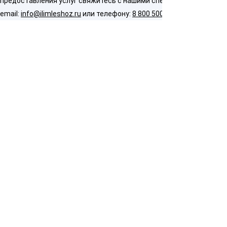
предоставления услуг свяжитесь с нашими специалистами по
email:
info@ilimleshoz.ru
или телефону:
8 800 500 5437