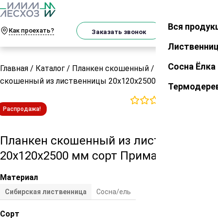
О
Телеграм
MAX
м
Вся продук
Закрыть
Как проехать?
Корзин
Заказать звонок
Лиственни
Сосна Ёлка
Главная
/
Каталог
/
Планкен скошенный
/
Планкен
скошенный из лиственницы 20х120х2500 мм сорт Прима
Термодере
0
отзывов
Распродажа!
Планкен скошенный из лиственницы
20х120х2500 мм сорт Прима
Материал
Сибирская лиственница
Сосна/ель
Сорт