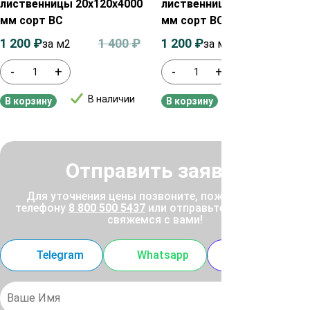
лиственницы 20х120х4000
лиственницы 20х140х4000
мм сорт ВС
мм сорт ВС
1 200
₽
1 400
₽
1 200
₽
1 400
₽
за м2
за м²
-
+
-
+
В наличии
В наличии
В корзину
В корзину
Отправить заявку
Для уточнения цены позвоните, пожалуйста, по
телефону
8 800 500 5437
или отправьте заявку, и мы
свяжемся с вами!
Telegram
Whatsapp
MAX