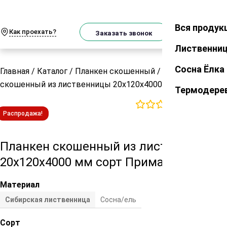
О
Телеграм
MAX
м
Вся продук
Закрыть
Как проехать?
Корзин
Заказать звонок
Лиственни
Сосна Ёлка
Главная
/
Каталог
/
Планкен скошенный
/
Планкен
скошенный из лиственницы 20х120х4000 мм сорт Прима
Термодере
0
отзывов
Распродажа!
Планкен скошенный из лиственницы
20х120х4000 мм сорт Прима
Материал
Сибирская лиственница
Сосна/ель
Сорт