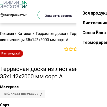
О
Телеграм
MAX
м
Вся продук
Закрыть
Как проехать?
Корзин
Заказать звонок
Лиственни
Сосна Ёлка
Главная
/
Каталог
/
Террасная доска
/
Террасная доска из
лиственницы 35х142х2000 мм сорт А
Термодере
0
отзывов
Распродажа!
Террасная доска из лиственницы
35х142х2000 мм сорт А
Материал
Сибирская лиственница
Сорт