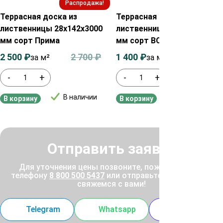
Распродажа!
Распродажа!
Террасная доска из
Террасная доска из
лиственницы 28х142х3000
лиственницы 28х142х2500
мм сорт Прима
мм сорт ВС
2 500
₽
2 700
₽
1 400
₽
1 600
₽
за м²
за м²
-
+
-
+
В наличии
В наличии
В корзину
В корзину
Отправить заявку
Для уточнения цены позвоните, пожалуйста, по
телефону
8 800 500 5437
или отправьте заявку, и мы
свяжемся с вами!
Telegram
Whatsapp
MAX