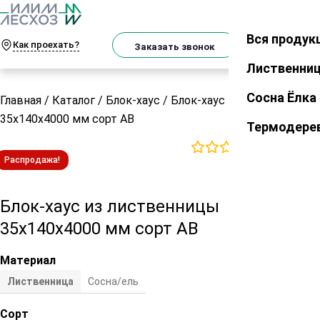
О
Телеграм
MAX
м
Вся продук
Закрыть
Как проехать?
Корзин
Заказать звонок
Лиственни
Сосна Ёлка
Главная
/
Каталог
/
Блок-хаус
/
Блок-хаус из лиственницы
35х140х4000 мм сорт АВ
Термодере
0
отзывов
Распродажа!
Блок-хаус из лиственницы
35х140х4000 мм сорт АВ
Материал
Лиственница
Сосна/ель
Сорт