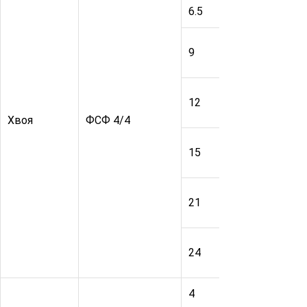
6.5
1220
2
9
1220
2
12
1220
2
Хвоя
ФСФ 4/4
15
1220
2
21
1220
2
24
1220
2
4
1525
1