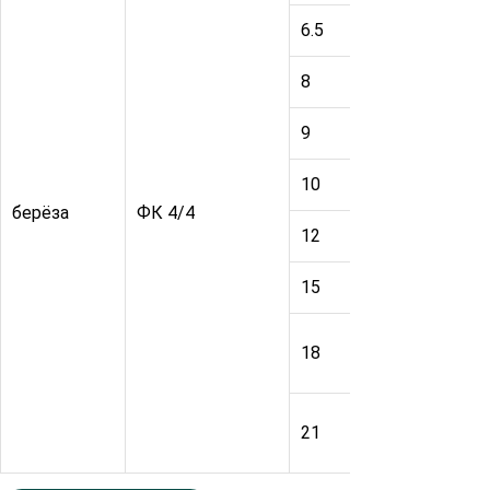
6.5
1525
1
8
1525
1
9
1525
1
10
1525
1
берёза
ФК 4/4
12
1525
1
15
1525
1
18
1525
1
21
1525
1