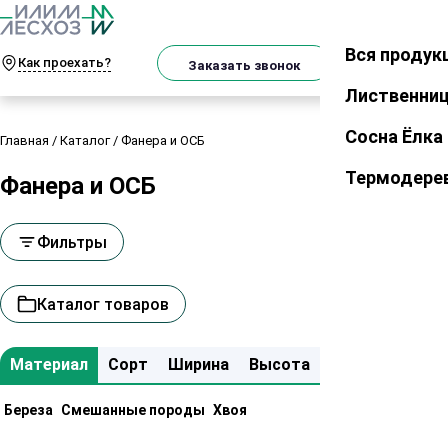
О
Телеграм
MAX
м
Поиск
товаро
Вся продук
Закрыть
Как проехать?
Корзин
Заказать звонок
Лиственни
Сосна Ёлка
Главная
/
Каталог
/
Фанера и ОСБ
Термодере
Фанера и ОСБ
Фильтры
Каталог товаров
Материал
Сорт
Ширина
Высота
Длина
Береза
Смешанные породы
Хвоя