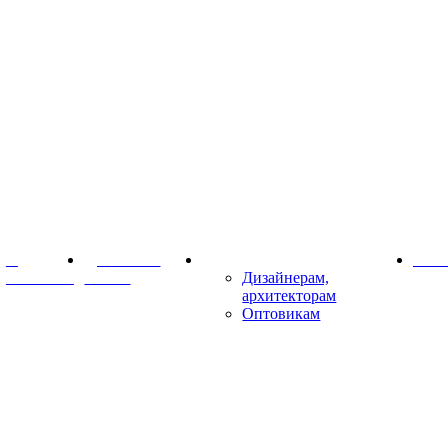
О
Доставка и
Партнёрам
Конт
компании
оплата
Дизайнерам,
архитекторам
Оптовикам