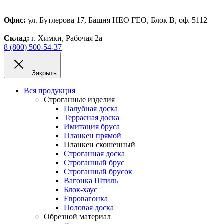
Офис:
ул. Бутлерова 17, Башня НЕО ГЕО, Блок В, оф. 5112
Склад:
г. Химки, Рабочая 2а
8 (800) 500-54-37
Закрыть
Вся продукция
Строганные изделия
Палубная доска
Террасная доска
Имитация бруса
Планкен прямой
Планкен скошенный
Строганная доска
Строганный брус
Строганный брусок
Вагонка Штиль
Блок-хаус
Евровагонка
Половая доска
Обрезной материал