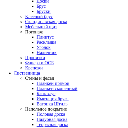
Доски
Брус
Бруски
Клееный брус
Скандинавская доска
Мебельный щит
Погонаж
Плинтус
Раскладка
Уголок
Наличник
Пропитки
Фанера и ОСБ
Крепежи
Лиственница
Стены и фасад
Планкен прямой
Планкен скошенный
Блок хаус
Имитация бруса
Вагонка Штиль
Напольное покрытие
Половая доска
Палубная доска
Террасная доска