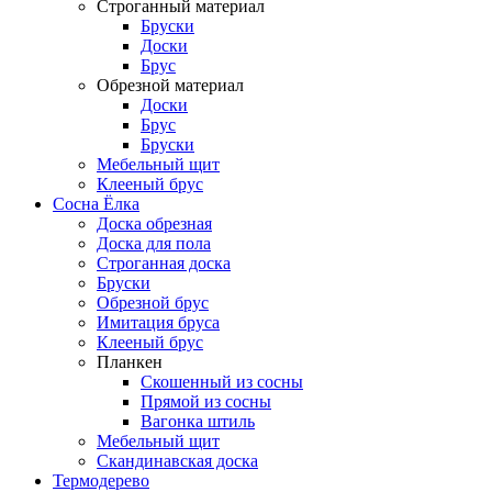
Строганный материал
Бруски
Доски
Брус
Обрезной материал
Доски
Брус
Бруски
Мебельный щит
Клееный брус
Сосна Ёлка
Доска обрезная
Доска для пола
Строганная доска
Бруски
Обрезной брус
Имитация бруса
Клееный брус
Планкен
Скошенный из сосны
Прямой из сосны
Вагонка штиль
Мебельный щит
Скандинавская доска
Термодерево