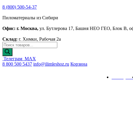
8 (800) 500-54-37
Пиломатериалы из Сибири
Офис: г. Москва,
ул. Бутлерова 17, Башня НЕО ГЕО, Блок В, о
Склад:
г. Химки, Рабочая 2а
Поиск
товаров
Телеграм
MAX
8 800 500 5437
info@ilimleshoz.ru
Корзина
Каталог
Калькулят