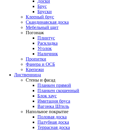
Доски
Брус
Бруски
Клееный брус
Скандинавская доска
Мебельный щит
Погонаж
Плинтус
Раскладка
Уголок
Наличник
Пропитки
Фанера и ОСБ
Крепежи
Лиственница
Стены и фасад
Планкен прямой
Планкен скошенный
Блок хаус
Имитация бруса
Вагонка Штиль
Напольное покрытие
Половая доска
Палубная доска
Террасная доска