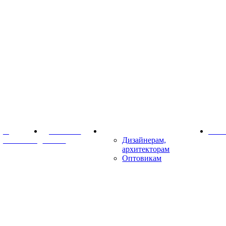
О
Доставка и
Партнёрам
Конт
компании
оплата
Дизайнерам,
архитекторам
Оптовикам