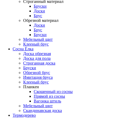
Строганный материал
Бруски
Доски
Брус
Обрезной материал
Доски
Брус
Бруски
Мебельный щит
Клееный брус
Сосна Ёлка
Доска обрезная
Доска для пола
Строганная доска
Бруски
Обрезной брус
Имитация бруса
Клееный брус
Планкен
Скошенный из сосны
Прямой из сосны
Вагонка штиль
Мебельный щит
Скандинавская доска
Термодерево