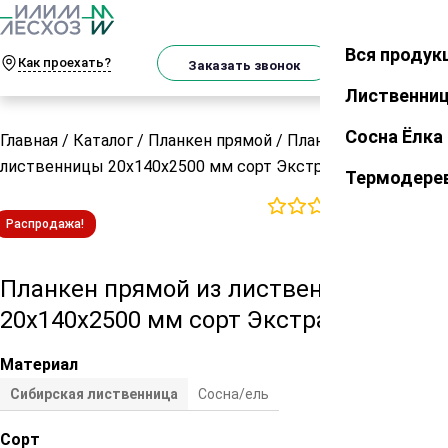
О
Телеграм
MAX
м
Вся продук
Закрыть
Как проехать?
Корзин
Заказать звонок
Лиственни
Сосна Ёлка
Главная
/
Каталог
/
Планкен прямой
/
Планкен прямой из
лиственницы 20х140х2500 мм сорт Экстра
Термодере
0
отзывов
Распродажа!
Планкен прямой из лиственницы
20х140х2500 мм сорт Экстра
Материал
Сибирская лиственница
Сосна/ель
Сорт