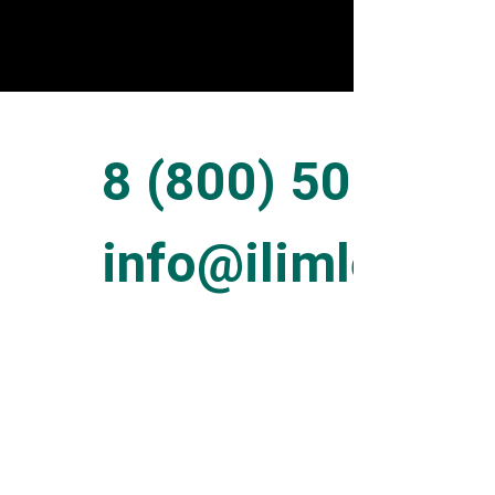
8 (800) 500-54-
info@ilimleshoz
Отде
компа
info
@i