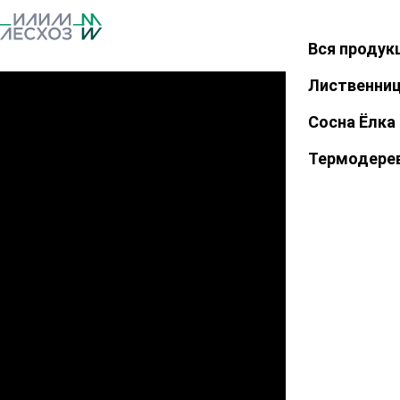
Вся продук
Закрыть
Лиственни
Сосна Ёлка
Термодере