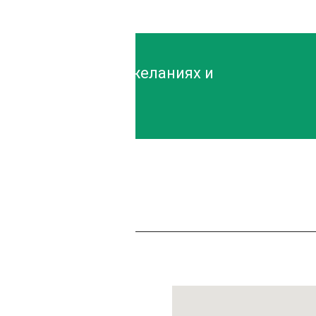
ктору о своих пожеланиях и
!