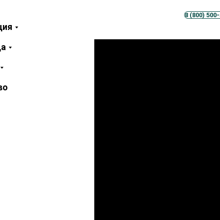
Телеграм
MAX
8 (800) 500
ция
ца
во