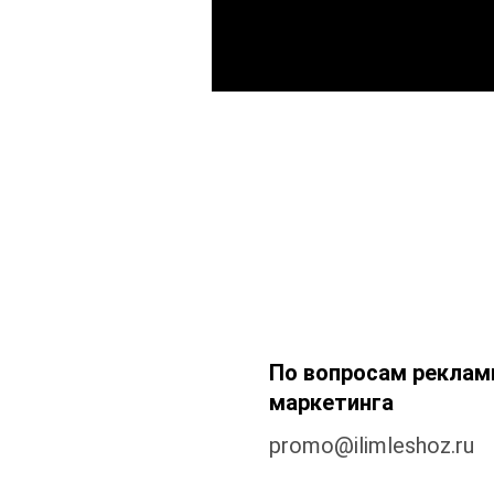
37
.ru
л продаж
По вопросам реклам
нии (снабжение)
маркетинга
limleshoz.ru
promo
@ilimleshoz.ru