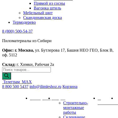
Прямой из сосны
Вагонка штиль
Мебельный щит
Скандинавская доска
Термодерево
8 (800) 500-54-37
Пиломатериалы из Сибири
Офис: г. Москва,
ул. Бутлерова 17, Башня НЕО ГЕО, Блок В,
оф. 5112
Склад:
г. Химки, Рабочая 2а
Поиск
товаров
Телеграм
MAX
8 800 500 5437
info@ilimleshoz.ru
Корзина
Каталог
Калькулятор
Услуги
О
Д
Строительно-
компании
и
монтажные
работы
Склеивание