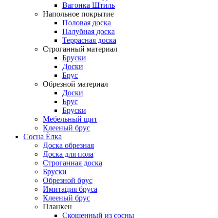
Вагонка Штиль
Напольное покрытие
Половая доска
Палубная доска
Террасная доска
Строганный материал
Бруски
Доски
Брус
Обрезной материал
Доски
Брус
Бруски
Мебельный щит
Клееный брус
Сосна Ёлка
Доска обрезная
Доска для пола
Строганная доска
Бруски
Обрезной брус
Имитация бруса
Клееный брус
Планкен
Скошенный из сосны