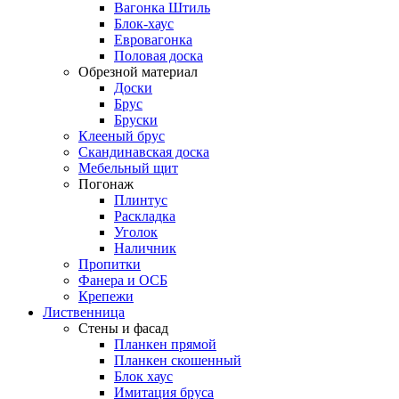
Вагонка Штиль
Блок-хаус
Евровагонка
Половая доска
Обрезной материал
Доски
Брус
Бруски
Клееный брус
Скандинавская доска
Мебельный щит
Погонаж
Плинтус
Раскладка
Уголок
Наличник
Пропитки
Фанера и ОСБ
Крепежи
Лиственница
Стены и фасад
Планкен прямой
Планкен скошенный
Блок хаус
Имитация бруса