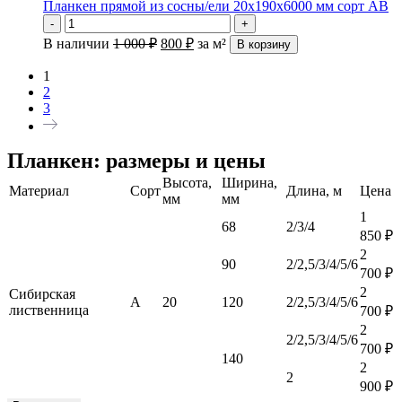
Планкен прямой из сосны/ели 20х190х6000 мм сорт АВ
-
+
В наличии
1 000
₽
800
₽
за м²
В корзину
1
2
3
Планкен: размеры и цены
Высота,
Ширина,
Материал
Сорт
Длина, м
Цена
мм
мм
1
68
2/3/4
850
₽
2
90
2/2,5/3/4/5/6
700
₽
2
Сибирская
А
20
120
2/2,5/3/4/5/6
лиственница
700
₽
2
2/2,5/3/4/5/6
700
₽
140
2
2
900
₽