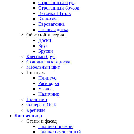
Строганный брус
Строганный брусок
Вагонка Штиль
Блок-хаус
Евровагонка
Половая доска
Обрезной материал
Доски
Брус
Бруски
Клееный брус
Скандинавская доска
Мебельный щит
Погонаж
Плинтус
Раскладка
Уголок
Наличник
Пропитки
Фанера и ОСБ
Крепежи
Лиственница
Стены и фасад
Планкен прямой
Планкен скошенный