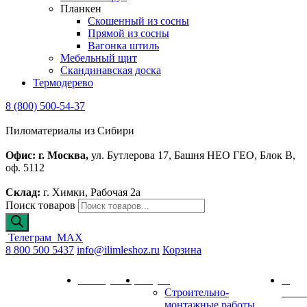
Планкен
Скошенный из сосны
Прямой из сосны
Вагонка штиль
Мебельный щит
Скандинавская доска
Термодерево
8 (800) 500-54-37
Пиломатериалы из Сибири
Офис: г. Москва,
ул. Бутлерова 17, Башня НЕО ГЕО, Блок В,
оф. 5112
Склад:
г. Химки, Рабочая 2а
Поиск товаров
Телеграм
MAX
8 800 500 5437
info@ilimleshoz.ru
Корзина
Каталог
Калькулятор
Услуги
О
Строительно-
комп
монтажные работы