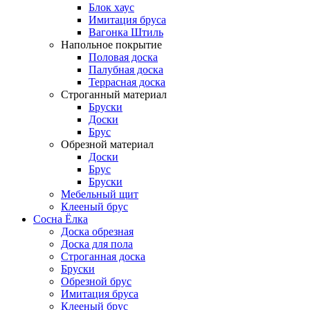
Блок хаус
Имитация бруса
Вагонка Штиль
Напольное покрытие
Половая доска
Палубная доска
Террасная доска
Строганный материал
Бруски
Доски
Брус
Обрезной материал
Доски
Брус
Бруски
Мебельный щит
Клееный брус
Сосна Ёлка
Доска обрезная
Доска для пола
Строганная доска
Бруски
Обрезной брус
Имитация бруса
Клееный брус