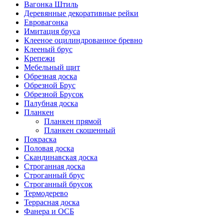
Вагонка Штиль
Деревянные декоративные рейки
Евровагонка
Имитация бруса
Клееное оцилиндрованное бревно
Клееный брус
Крепежи
Мебельный щит
Обрезная доска
Обрезной Брус
Обрезной Брусок
Палубная доска
Планкен
Планкен прямой
Планкен скошенный
Покраска
Половая доска
Скандинавская доска
Строганная доска
Строганный брус
Строганный брусок
Термодерево
Террасная доска
Фанера и ОСБ