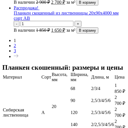
В наличии
2 900
₽
2 700
₽
за м²
В корзину
Распродажа!
Планкен скошенный из лиственницы 20х90х4000 мм
сорт АВ
-
+
В наличии
1 850
₽
1 650
₽
за м²
В корзину
1
2
3
Планкен скошенный: размеры и цены
Высота,
Ширина,
Материал
Сорт
Длина, м
Цена
мм
мм
1
68
2/3/4
850
₽
2
90
2,5/3/4/5/6
700
₽
20
2
Сибирская
А
120
2,5/3/4/5/6
лиственница
700
₽
2
140
2/2,5/3/4/5/6
700
₽