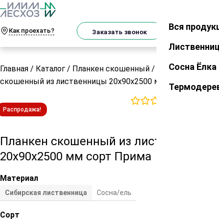
О
Телеграм
MAX
м
Вся продук
Закрыть
Как проехать?
Корзин
Заказать звонок
Лиственни
Сосна Ёлка
Главная
/
Каталог
/
Планкен скошенный
/
Планкен
скошенный из лиственницы 20х90х2500 мм сорт Прима
Термодере
0
отзывов
Распродажа!
Планкен скошенный из лиственницы
20х90х2500 мм сорт Прима
Материал
Сибирская лиственница
Сосна/ель
Сорт