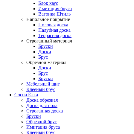
Блок хаус
Имитация бруса
Вагонка Штиль
Напольное покрытие
Половая доска
Палубная доска
Террасная доска
Строганный материал
Бруски
Доски
Брус
Обрезной материал
Доски
Брус
Бруски
Мебельный щит
Клееный брус
Сосна Ёлка
Доска обрезная
Доска для пола
Строганная доска
Бруски
Обрезной брус
Имитация бруса
Клееный брус