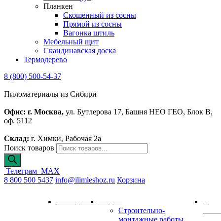
Планкен
Скошенный из сосны
Прямой из сосны
Вагонка штиль
Мебельный щит
Скандинавская доска
Термодерево
8 (800) 500-54-37
Пиломатериалы из Сибири
Офис: г. Москва,
ул. Бутлерова 17, Башня НЕО ГЕО, Блок В,
оф. 5112
Склад:
г. Химки, Рабочая 2а
Поиск товаров
Телеграм
MAX
8 800 500 5437
info@ilimleshoz.ru
Корзина
Каталог
Калькулятор
Услуги
О
Строительно-
комп
монтажные работы