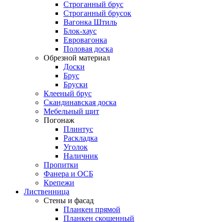
Строганный брус
Строганный брусок
Вагонка Штиль
Блок-хаус
Евровагонка
Половая доска
Обрезной материал
Доски
Брус
Бруски
Клееный брус
Скандинавская доска
Мебельный щит
Погонаж
Плинтус
Раскладка
Уголок
Наличник
Пропитки
Фанера и ОСБ
Крепежи
Лиственница
Стены и фасад
Планкен прямой
Планкен скошенный