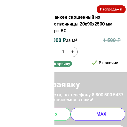
Распродажа!
Распродажа!
ый из
Планкен скошенный из
120х4000 мм
лиственницы 20х90х2500 мм
сорт ВС
1 400
₽
1 300
₽
1 500
₽
за м²
-
+
В наличии
В наличии
В корзину
Отправить заявку
ены позвоните, пожалуйста, по телефону
8 800 500 5437
 отправьте заявку, и мы свяжемся с вами!
m
Whatsapp
MAX