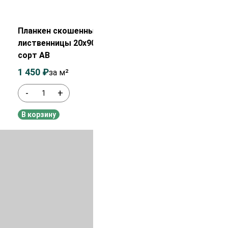
Распродажа!
Планкен скошенный из
лиственницы 20х90х2500 мм
сорт АВ
1 450
₽
1 650
₽
за м²
-
+
В наличии
В корзину