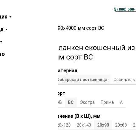
Телеграм
MAX
8 (800) 500
ция
ный из лиственницы 20х90х4000 мм сорт ВС
ца
Планкен скошенный из
во
мм сорт ВС
Материал
Сибирская лиственница
Сосна/ель
Сорт
АВ
ВС
Экстра
Прима
А
Сечение (В х Ш), мм
20х120
20х140
20х90
20х68
2