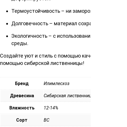
Термоустойчивость – ни заморозки, ни летний 
Долговечность – материал сохранит свою привл
Экологичность – с использованием натурально
среды.
Создайте уют и стиль с помощью качественных мат
помощью сибирской лиственницы!
Бренд
Илимлесхоз
Древесина
Сибирская лиственница
Влажность
12-14%
Сорт
ВС