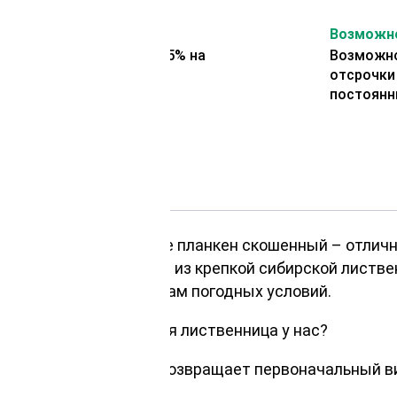
На второй заказ
Возможно
Представляем скидку 5% на
Возможно
второй заказ
отсрочки
постоянн
облицовки? Рассмотрите планкен скошенный – отлич
от материал выполнен из крепкой сибирской листве
чивостью ко всем видам погодных условий.
х90х4000мм, сибирская лиственница у нас?
у и после высыхания возвращает первоначальный ви