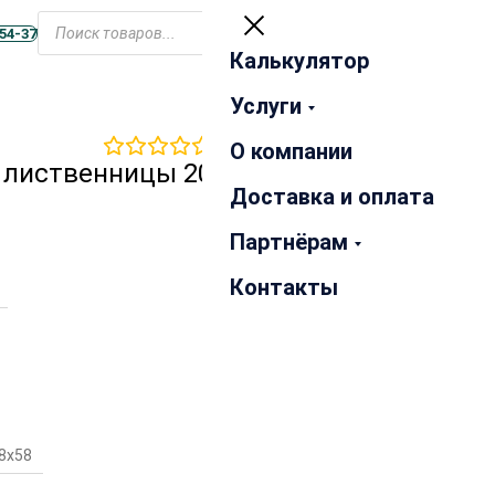
Открыть
меню
-54-37
Калькулятор
Закрыть
Услуги
0
отзывов
О компании
 лиственницы 20х90х4000
Доставка и оплата
Партнёрам
Контакты
8х58