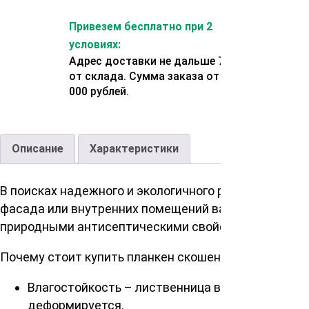
Привезем бесплатно при 2
условиях:
Адрес доставки не дальше 70 км
от склада. Сумма заказа от 200
000 рублей.
Описание
Характеристики
В поисках надежного и экологичного решения для 
фасада или внутренних помещений вашего дома. Эт
природными антисептическими свойствами и устой
Почему стоит купить планкен скошенный сорт ВС 20
Влагостойкость – лиственница впитывает влаг
деформируется.