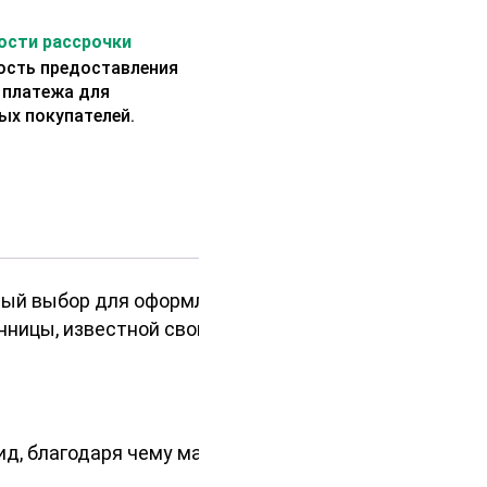
сти рассрочки
сть предоставления
 платежа для
ых покупателей.
ный выбор для оформления забора,
нницы, известной своими
д, благодаря чему материал не