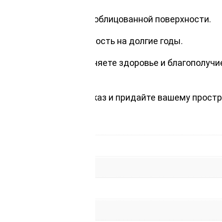
зной не нанесут вреда облицованной поверхности.
екательность и прочность на долгие годы.
й древесины вы сохраняете здоровье и благополуч
ериалов. Оформите заказ и придайте вашему прост