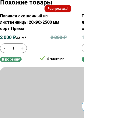
Похожие товары
Распродажа!
Планкен скошенный из
Планкен скошенн
лиственницы 20х90х2500 мм
лиственницы 20х
сорт Прима
сорт ВС
2 000
₽
2 200
₽
1 200
₽
за м²
за м2
-
+
-
+
В наличии
В корзину
В корзину
Для уточнения ц
или
Telegra