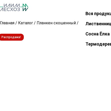
Вся продук
Закрыть
Главная
/
Каталог
/
Планкен скошенный
/
Планкен скошен
Лиственни
Сосна Ёлка
Распродажа!
Термодере