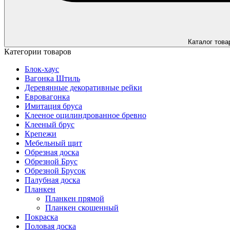
Каталог това
Категории товаров
Блок-хаус
Вагонка Штиль
Деревянные декоративные рейки
Евровагонка
Имитация бруса
Клееное оцилиндрованное бревно
Клееный брус
Крепежи
Мебельный щит
Обрезная доска
Обрезной Брус
Обрезной Брусок
Палубная доска
Планкен
Планкен прямой
Планкен скошенный
Покраска
Половая доска