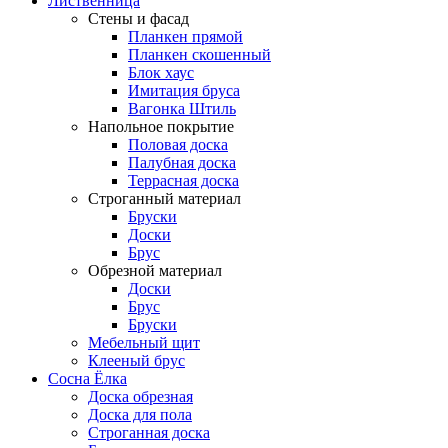
Лиственница
Стены и фасад
Планкен прямой
Планкен скошенный
Блок хаус
Имитация бруса
Вагонка Штиль
Напольное покрытие
Половая доска
Палубная доска
Террасная доска
Строганный материал
Бруски
Доски
Брус
Обрезной материал
Доски
Брус
Бруски
Мебельный щит
Клееный брус
Сосна Ёлка
Доска обрезная
Доска для пола
Строганная доска