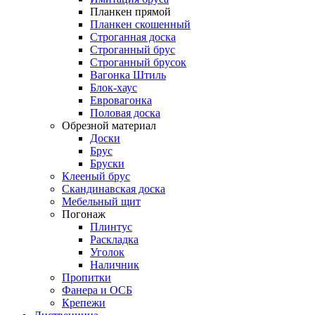
Планкен прямой
Планкен скошенный
Строганная доска
Строганный брус
Строганный брусок
Вагонка Штиль
Блок-хаус
Евровагонка
Половая доска
Обрезной материал
Доски
Брус
Бруски
Клееный брус
Скандинавская доска
Мебельный щит
Погонаж
Плинтус
Раскладка
Уголок
Наличник
Пропитки
Фанера и ОСБ
Крепежи