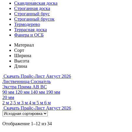
Скандинавская доска
Строганная доска
Строганный брус
Строганный брусок
Термодерево
Террасная доска
Фанера и ОСБ
Материал
Сорт
Ширина
Высота
Длина
Скачать Прайс-Лист Август 2026
Лиственница
Сосна/ель
Экстра
Прима
АВ
ВС
90 мм
120 мм
140 мм
190 мм
20 мм
2 м
2,5 м
3 м
4 м
5 м
6 м
Скачать Прайс-Лист Август 2026
Отображение 1–12 из 34