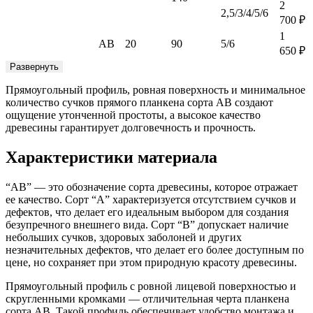
2
2,5/3/4/5/6
700
₽
1
АВ
20
90
5/6
650
₽
Развернуть
Прямоугольный профиль, ровная поверхность и минимальное
количество сучков прямого планкена сорта AB создают
ощущение утонченной простоты, а высокое качество
древесины гарантирует долговечность и прочность.
Характеристики материала
“AB” — это обозначение сорта древесины, которое отражает
ее качество. Сорт “A” характеризуется отсутствием сучков и
дефектов, что делает его идеальным выбором для создания
безупречного внешнего вида. Сорт “B” допускает наличие
небольших сучков, здоровых заболоней и других
незначительных дефектов, что делает его более доступным по
цене, но сохраняет при этом природную красоту древесины.
Прямоугольный профиль с ровной лицевой поверхностью и
скругленными кромками — отличительная черта планкена
сорта AB. Такой профиль обеспечивает удобство монтажа и