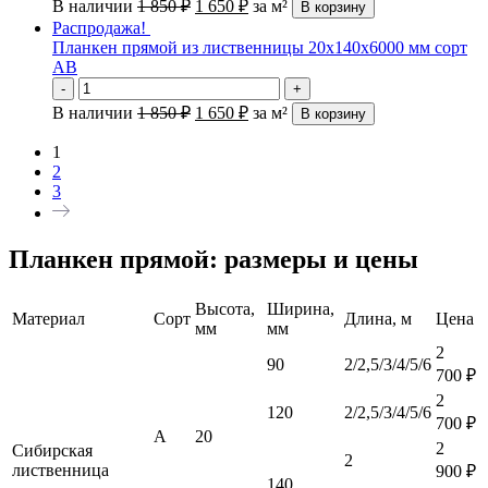
В наличии
1 850
₽
1 650
₽
за м²
В корзину
Распродажа!
Планкен прямой из лиственницы 20х140х6000 мм сорт
АВ
-
+
В наличии
1 850
₽
1 650
₽
за м²
В корзину
1
2
3
Планкен прямой: размеры и цены
Высота,
Ширина,
Материал
Сорт
Длина, м
Цена
мм
мм
2
90
2/2,5/3/4/5/6
700
₽
2
120
2/2,5/3/4/5/6
700
₽
А
20
2
Сибирская
2
лиственница
900
₽
140