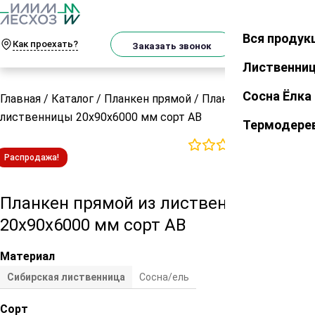
О
Телеграм
MAX
м
Вся продук
Закрыть
Как проехать?
Корзин
Заказать звонок
Лиственни
Сосна Ёлка
Главная
/
Каталог
/
Планкен прямой
/
Планкен прямой из
лиственницы 20х90х6000 мм сорт АВ
Термодере
0
отзывов
Распродажа!
Планкен прямой из лиственницы
20х90х6000 мм сорт АВ
Материал
Сибирская лиственница
Сосна/ель
Сорт