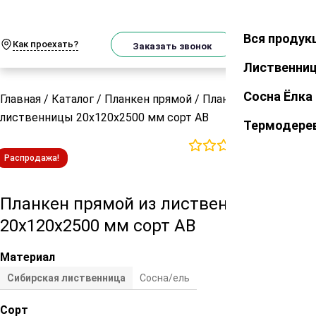
О
Телеграм
MAX
м
Вся продук
Закрыть
Как проехать?
Корзин
Заказать звонок
Лиственни
Сосна Ёлка
Главная
/
Каталог
/
Планкен прямой
/
Планкен прямой из
лиственницы 20х120х2500 мм сорт АВ
Термодере
0
отзывов
Распродажа!
Планкен прямой из лиственницы
20х120х2500 мм сорт АВ
Материал
Сибирская лиственница
Сосна/ель
Сорт