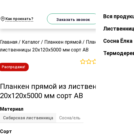
О
Телеграм
MAX
м
Вся продук
Закрыть
Как проехать?
Корзин
Заказать звонок
Лиственни
Сосна Ёлка
Главная
/
Каталог
/
Планкен прямой
/
Планкен прямой из
лиственницы 20х120х5000 мм сорт АВ
Термодере
0
отзывов
Распродажа!
Планкен прямой из лиственницы
20х120х5000 мм сорт АВ
Материал
Сибирская лиственница
Сосна/ель
Сорт