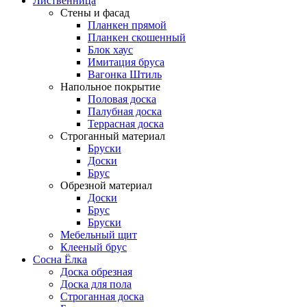
Лиственница
Стены и фасад
Планкен прямой
Планкен скошенный
Блок хаус
Имитация бруса
Вагонка Штиль
Напольное покрытие
Половая доска
Палубная доска
Террасная доска
Строганный материал
Бруски
Доски
Брус
Обрезной материал
Доски
Брус
Бруски
Мебельный щит
Клееный брус
Сосна Ёлка
Доска обрезная
Доска для пола
Строганная доска