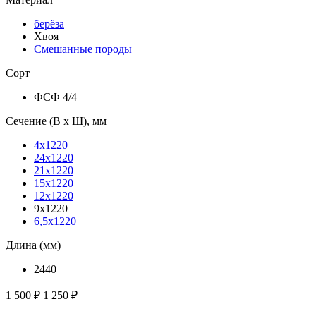
берёза
Хвоя
Смешанные породы
Сорт
ФСФ 4/4
Сечение (В х Ш), мм
4х1220
24х1220
21х1220
15х1220
12х1220
9х1220
6,5х1220
Длина (мм)
2440
1 500
₽
1 250
₽