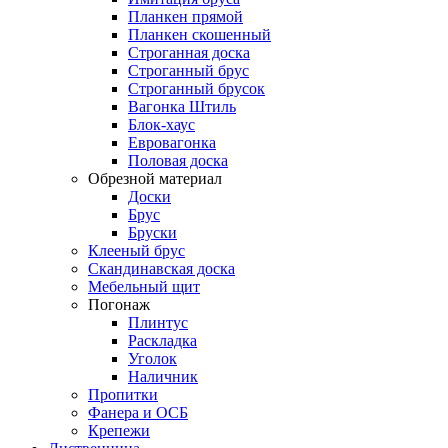
Планкен прямой
Планкен скошенный
Строганная доска
Строганный брус
Строганный брусок
Вагонка Штиль
Блок-хаус
Евровагонка
Половая доска
Обрезной материал
Доски
Брус
Бруски
Клееный брус
Скандинавская доска
Мебельный щит
Погонаж
Плинтус
Раскладка
Уголок
Наличник
Пропитки
Фанера и ОСБ
Крепежи