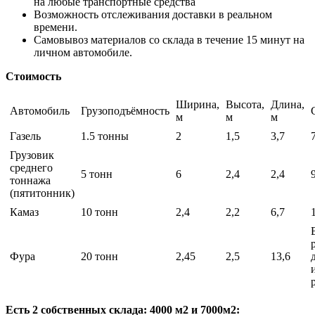
на любые транспортные средства
Возможность отслеживания доставки в реальном
времени.
Самовывоз материалов со склада в течение 15 минут на
личном автомобиле.
Стоимость
Ширина,
Высота,
Длина,
Автомобиль
Грузоподъёмность
м
м
м
Газель
1.5 тонны
2
1,5
3,7
Грузовик
среднего
5 тонн
6
2,4
2,4
тоннажа
(пятитонник)
Камаз
10 тонн
2,4
2,2
6,7
Фура
20 тонн
2,45
2,5
13,6
Есть 2 собственных склада: 4000 м2 и 7000м2: