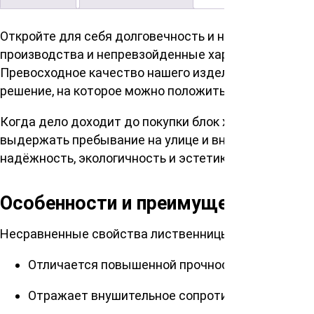
Откройте для себя долговечность и натуральную кр
производства и непревзойденные характеристики 
Превосходное качество нашего изделия гарантирует
решение, на которое можно положиться в любой мил
Когда дело доходит до покупки блок хауса листвен
выдержать пребывание на улице и внутри помещени
надёжность, экологичность и эстетику своего дома 
Особенности и преимущества
Несравненные свойства лиственницы обеспечивают
Отличается повышенной прочностью и долгове
Отражает внушительное сопротивление влаге –