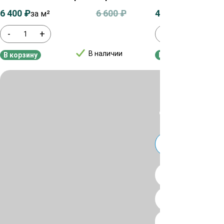
6 400
₽
6 600
₽
4 100
₽
за м²
за м²
-
+
-
+
В наличии
В корзину
В корзину
Для уточнения ц
или
Telegra