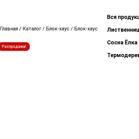
Вся продук
Закрыть
Главная
/
Каталог
/
Блок-хаус
/
Блок-хаус из лиственницы
Лиственни
Сосна Ёлка
Распродажа!
Термодере