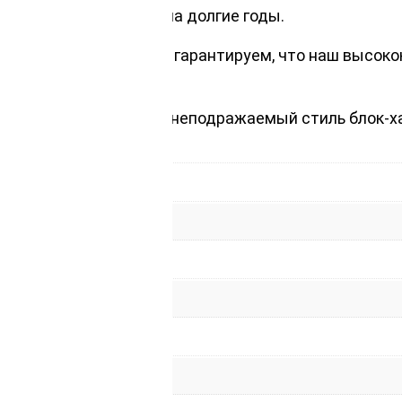
чит красоту фасада на долгие годы.
я для вашего дома и гарантируем, что наш высоко
ую стену.
лючительное качество и неподражаемый стиль блок-