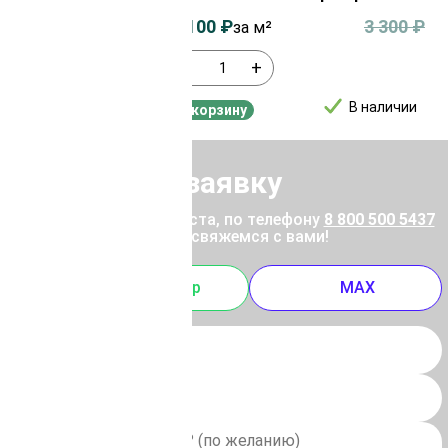
4 300
₽
3 100
₽
3 300
₽
за м²
-
+
В наличии
В наличии
В корзину
Отправить заявку
ены позвоните, пожалуйста, по телефону
8 800 500 5437
 отправьте заявку, и мы свяжемся с вами!
m
Whatsapp
MAX