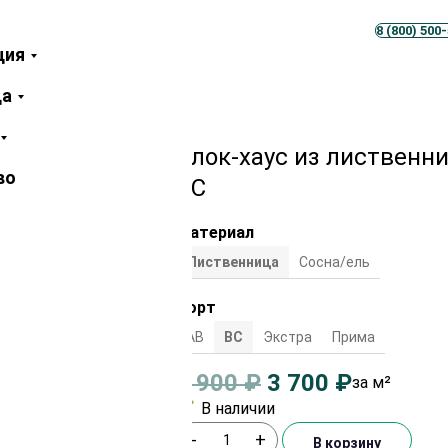
Телеграм
MAX
8 (800) 500
ция
 45х190х4000 мм сорт ВС
ца
Блок-хаус из лиственн
во
ВС
Материал
Лиственница
Сосна/ель
Сорт
АВ
ВС
Экстра
Прима
3 900
₽
3 700
₽
за м²
В наличии
-
+
В корзину