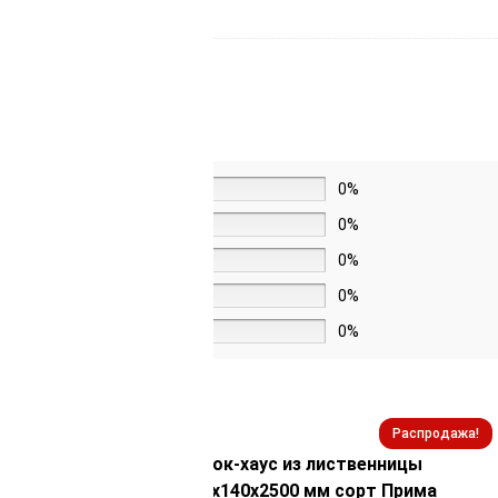
5 звёзд
0%
4 звезды
0%
3 звезды
0%
2 звезды
0%
1 звезда
0%
Распродажа!
Распродажа!
ственницы
Блок-хаус из лиственницы
сорт Экстра
35х140х2500 мм сорт Прима