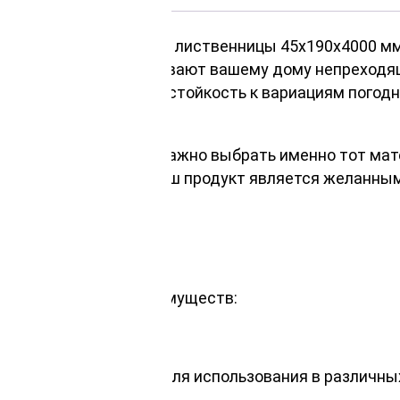
асоту с блок-хаусом из лиственницы 45х190х4000 м
лиственницы обеспечивают вашему дому непреходящ
 высокую прочность, стойкость к вариациям погодн
либийской ветке.
ница 45*190*4000 мм, важно выбрать именно тот мат
й. Именно поэтому наш продукт является желанным 
или дачи.
 блок-хаусу ряд преимуществ:
чностью.
 идеальный вариант для использования в различны