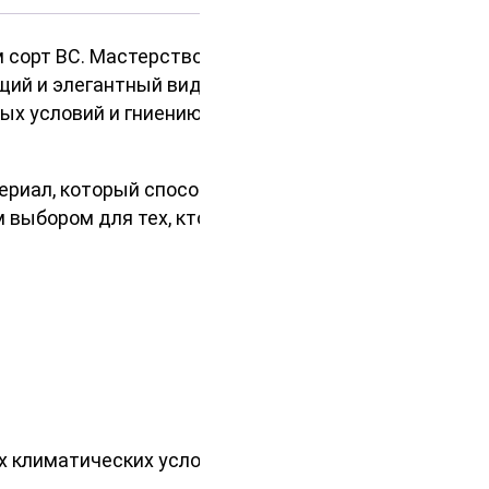
м сорт BC. Мастерство
ий и элегантный вид.
ых условий и гниению, предлагая
ериал, который способен
выбором для тех, кто ценит
х климатических условиях.