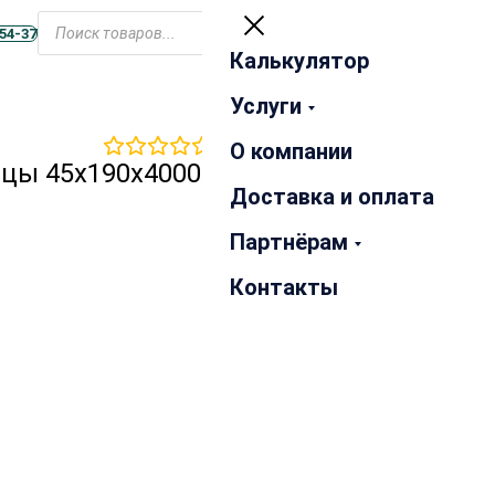
Открыть
меню
-54-37
Калькулятор
Закрыть
Услуги
0
отзывов
О компании
ицы 45х190х4000 мм сорт
Доставка и оплата
Партнёрам
Контакты