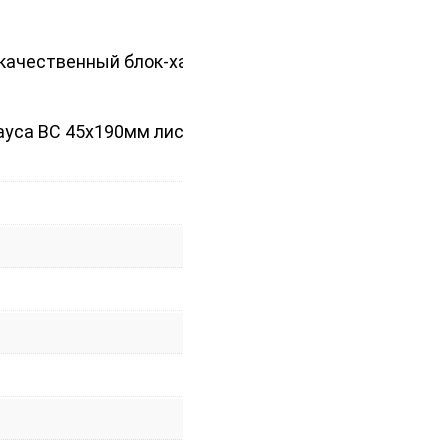
качественный блок-хаус станет
хауса BC 45х190мм лиственница.