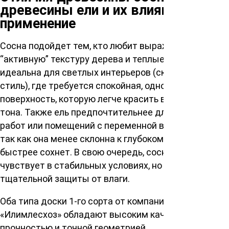
древесины ели и их влияние на
применение
Сосна подойдет тем, кто любит выраженную,
“активную” текстуру дерева и теплые тона. Ель
идеальна для светлых интерьеров (скандинавский
стиль), где требуется спокойная, однородная
поверхность, которую легче красить в светлые
тона. Также ель предпочтительнее для наружных
работ или помещений с переменной влажностью,
так как она менее склонна к глубокому намоканию и
быстрее сохнет. В свою очередь, сосна хорошо себя
чувствует в стабильных условиях, но требует более
тщательной защиты от влаги.
Оба типа доски 1-го сорта от компании
«Илимлесхоз» обладают высоким качеством,
прочностью и точной геометрией.