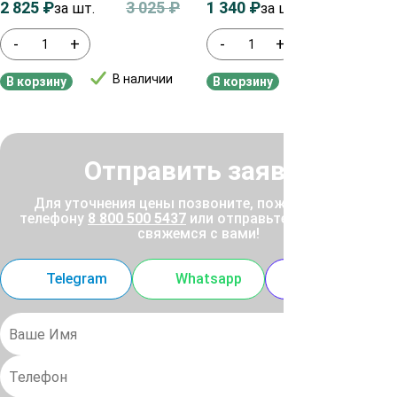
2 825
₽
3 025
₽
1 340
₽
1 540
₽
за шт.
за шт.
-
+
-
+
В наличии
В наличии
В корзину
В корзину
Отправить заявку
Для уточнения цены позвоните, пожалуйста, по
телефону
8 800 500 5437
или отправьте заявку, и мы
свяжемся с вами!
Telegram
Whatsapp
MAX