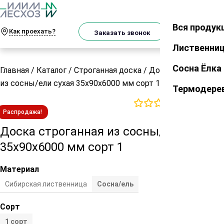
О
Телеграм
MAX
м
Вся продук
Закрыть
Как проехать?
Корзин
Заказать звонок
Лиственни
Сосна Ёлка
Главная
/
Каталог
/
Строганная доска
/
Доска строганная
из сосны/ели сухая 35х90х6000 мм сорт 1
Термодере
0
отзывов
Распродажа!
Доска строганная из сосны/ели сухая
35х90х6000 мм сорт 1
Материал
Сибирская лиственница
Сосна/ель
Сорт
1 сорт