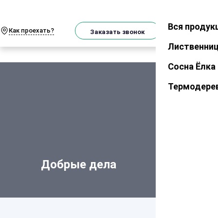
От
Телеграм
MAX
м
Поиск
товаро
Вся продук
Закрыть
Как проехать?
Корзина
Заказать звонок
Лиственни
Сосна Ёлка
Термодере
Добрые дела