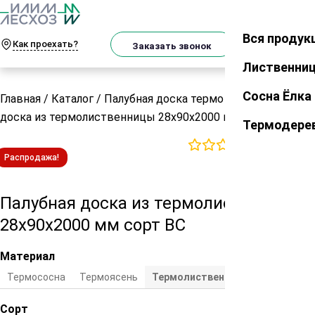
О
Телеграм
MAX
м
Вся продук
Закрыть
Как проехать?
Корзин
Заказать звонок
Лиственни
Сосна Ёлка
Главная
/
Каталог
/
Палубная доска термо
/
Палубная
доска из термолиственницы 28х90х2000 мм сорт ВС
Термодере
0
отзывов
Распродажа!
Палубная доска из термолиственницы
28х90х2000 мм сорт ВС
Материал
Термососна
Термоясень
Термолиственница
Сорт