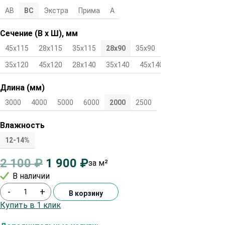
АВ
ВС
Экстра
Прима
А
Сечение (В х Ш), мм
45х115
28х115
35х115
28х90
35х90
45х90
28х120
35х120
45х120
28х140
35х140
45х140
Длина (мм)
3000
4000
5000
6000
2000
2500
Влажность
12-14%
2 100
₽
1 900
₽
за м²
В наличии
-
+
В корзину
Купить в 1 клик