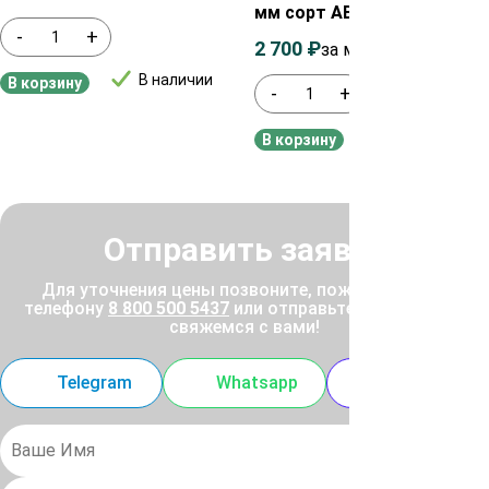
мм сорт АВ
-
+
2 700
₽
3 000
₽
за м²
В наличии
В корзину
-
+
В наличии
В корзину
Отправить заявку
Для уточнения цены позвоните, пожалуйста, по
телефону
8 800 500 5437
или отправьте заявку, и мы
свяжемся с вами!
Telegram
Whatsapp
MAX