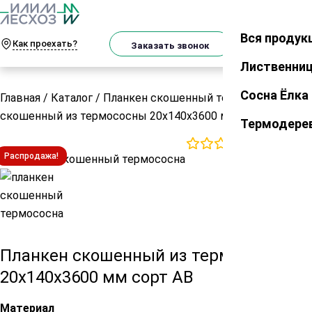
О
Телеграм
MAX
м
Вся продук
Закрыть
Как проехать?
Корзин
Заказать звонок
Лиственни
Сосна Ёлка
Главная
/
Каталог
/
Планкен скошенный термо
/
Планкен
скошенный из термососны 20х140х3600 мм сорт АВ
Термодере
0
отзывов
Распродажа!
Планкен скошенный из термососны
20х140х3600 мм сорт АВ
Материал