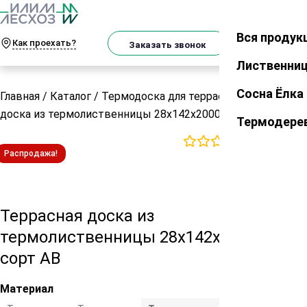
О
Телеграм
MAX
м
Вся продук
Закрыть
Как проехать?
Корзин
Заказать звонок
Лиственни
Сосна Ёлка
Главная
/
Каталог
/
Термодоска для террасы
/
Террасная
доска из термолиственницы 28х142х2000 мм сорт АВ
Термодере
0
отзывов
Распродажа!
Террасная доска из
термолиственницы 28х142х2000 мм
сорт АВ
Материал