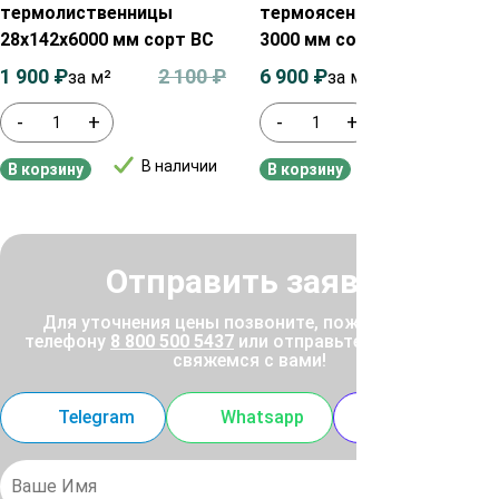
термолиственницы
термоясеня 20х140х900-
28х142х6000 мм сорт ВС
3000 мм сорт Экстра
1 900
₽
2 100
₽
6 900
₽
7 300
₽
за м²
за м²
-
+
-
+
В наличии
В наличии
В корзину
В корзину
Отправить заявку
Для уточнения цены позвоните, пожалуйста, по
телефону
8 800 500 5437
или отправьте заявку, и мы
свяжемся с вами!
Telegram
Whatsapp
MAX