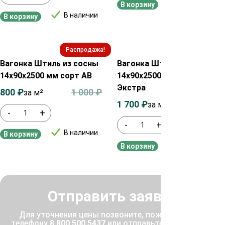
В наличии
В корзину
В наличии
В корзину
Распродажа!
Распродажа!
Вагонка Штиль из сосны
Вагонка Штиль из сосны
14х90х2500 мм сорт АВ
14х90х2500 мм сорт
Экстра
800
₽
1 000
₽
за м²
1 700
₽
1 900
₽
за м²
-
+
-
+
В наличии
В корзину
В наличии
В корзину
Отправить заявку
Для уточнения цены позвоните, пожалуйста, по
телефону
8 800 500 5437
или отправьте заявку, и мы