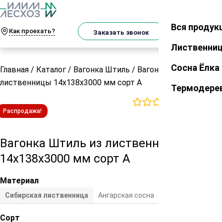
О
Телеграм
MAX
м
Вся продук
Закрыть
Как проехать?
Корзин
Заказать звонок
Лиственни
Сосна Ёлка
Главная
/
Каталог
/
Вагонка Штиль
/
Вагонка Штиль из
лиственницы 14х138х3000 мм сорт А
Термодере
0
отзывов
Распродажа!
Вагонка Штиль из лиственницы
14х138х3000 мм сорт А
Материал
Сибирская лиственница
Ангарская сосна
Сосна/ель
Сорт