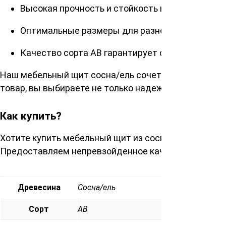
Высокая прочность и стойкость к механически
Оптимальные размеры для разнообразных диз
Качество сорта АВ гарантирует отличный внеш
Наш мебельный щит сосна/ель сочетает в себе теп
товар, вы выбираете не только надежность, но и в
Как купить?
Хотите купить мебельный щит из сосны и ели 18х30
Предоставляем непревзойденное качество и серви
Древесина
Сосна/ель
Сорт
АВ