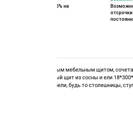
Представляем скидку 5% на
Возможно
второй заказ
отсрочки
постоянн
а с высококачественным мебельным щитом, сочетаю
ой мебели — мебельный щит из сосны и ели 18*300*
ательность любой мебели, будь то столешницы, сту
 происхождение;