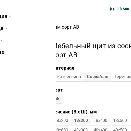
Телеграм
MAX
8 (800) 500
ция
сны / ели 18х300х3000 мм сорт АВ
ца
Мебельный щит из сосн
во
сорт АВ
Материал
Лиственница
Сосна/ель
Термоя
Сорт
АВ
Сечение (В х Ш), мм
18х200
18х300
18х400
18х500
28х600
40х300
40х400
40х500