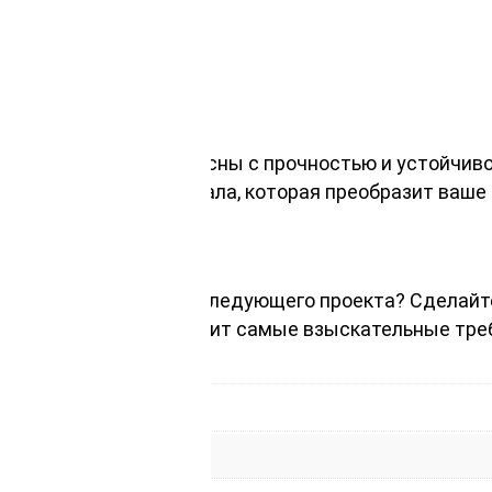
м воздействиям;
айнерских решений;
ний вид без дефектов.
ло и уют древесины сосны с прочностью и устойчив
ыразительность материала, которая преобразит ваше
0х3000мм для своего следующего проекта? Сделайте
с, который удовлетворит самые взыскательные тре