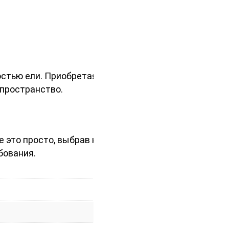
остью ели. Приобретая данный
 пространство.
 это просто, выбрав наши услуги.
бования.