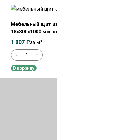
Распродажа!
Мебельный щит из сосны/ели
18х300х1000 мм сорт АВ
1 007
₽
1 200
₽
за м²
-
+
В наличии
В корзину