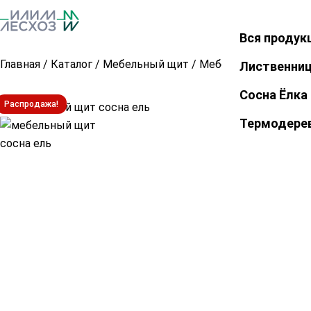
Вся продук
Закрыть
Главная
/
Каталог
/
Мебельный щит
/
Мебельный щит из со
Лиственни
Сосна Ёлка
Распродажа!
Термодере