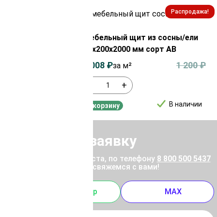
Распродажа!
Распродажа!
з сосны/ели
Мебельный щит из сосны/ели
орт АВ
18х200х2000 мм сорт АВ
830
₽
1 008
₽
1 200
₽
за м²
-
+
В наличии
В наличии
В корзину
Отправить заявку
ены позвоните, пожалуйста, по телефону
8 800 500 5437
 отправьте заявку, и мы свяжемся с вами!
m
Whatsapp
MAX