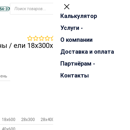
Открыть
меню
-54-37
Калькулятор
Закрыть
Услуги
0
отзывов
О компании
ы / ели 18х300х3000 мм
Доставка и оплата
Партнёрам
Контакты
сень
18х600
28х300
28х400
28х500
40х600