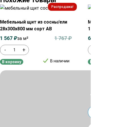
Похожие товары
Распродажа!
Мебельный щит из сосны/ели
Мебельный щит и
28х300х800 мм сорт АВ
18х500х800 мм с
1 567
₽
1 767
₽
630
₽
за м²
за м²
-
+
-
+
В наличии
В корзину
В корзину
Для уточнения ц
или
Telegra