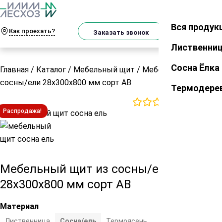
О
Телеграм
MAX
м
Вся продук
Закрыть
Как проехать?
Корзин
Заказать звонок
Лиственни
Сосна Ёлка
Главная
/
Каталог
/
Мебельный щит
/
Мебельный щит из
сосны/ели 28х300х800 мм сорт АВ
Термодере
0
отзывов
Распродажа!
Мебельный щит из сосны/ели
28х300х800 мм сорт АВ
Материал
Лиственница
Сосна/ель
Термоясень