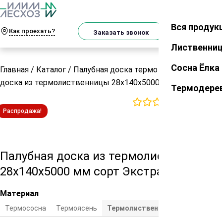
О
Телеграм
MAX
м
Вся продук
Закрыть
Как проехать?
Корзин
Заказать звонок
Лиственни
Сосна Ёлка
Главная
/
Каталог
/
Палубная доска термо
/
Палубная
доска из термолиственницы 28х140х5000 мм сорт Экстра
Термодере
0
отзывов
Распродажа!
Палубная доска из термолиственницы
28х140х5000 мм сорт Экстра
Материал
Термососна
Термоясень
Термолиственница