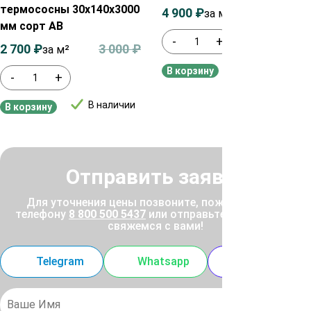
термососны 30х140х3000
4 900
₽
5 200
₽
за м2
мм сорт АВ
-
+
2 700
₽
3 000
₽
за м²
В наличии
В корзину
-
+
В наличии
В корзину
Отправить заявку
Для уточнения цены позвоните, пожалуйста, по
телефону
8 800 500 5437
или отправьте заявку, и мы
свяжемся с вами!
Telegram
Whatsapp
MAX