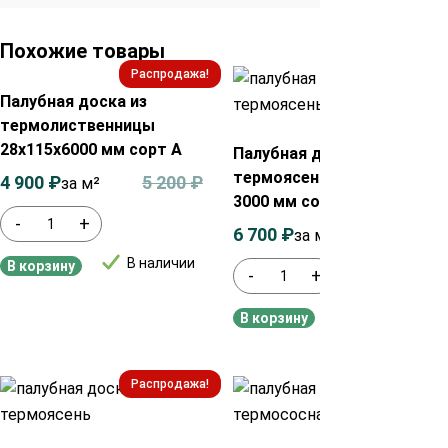
Похожие товары
Распродажа!
Распродажа!
Палубная доска из
термолиственницы
28х115х6000 мм сорт А
Палубная доска из
термоясеня 20х100х900-
4 900
₽
5 200
₽
за м²
3000 мм сорт Экстра
-
+
6 700
₽
7 100
₽
за м²
В наличии
В корзину
-
+
В наличии
В корзину
Распродажа!
Распродажа!