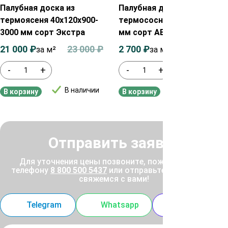
Палубная доска из
Палубная доска из
термоясеня 40х120х900-
термососны 30х140х3000
3000 мм сорт Экстра
мм сорт АВ
21 000
₽
23 000
₽
2 700
₽
3 000
₽
за м²
за м²
-
+
-
+
В наличии
В наличии
В корзину
В корзину
Отправить заявку
Для уточнения цены позвоните, пожалуйста, по
телефону
8 800 500 5437
или отправьте заявку, и мы
свяжемся с вами!
Telegram
Whatsapp
MAX