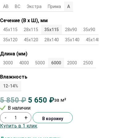
АВ
ВС
Экстра
Прима
А
Сечение (В х Ш), мм
45х115
28х115
35х115
28х90
35х90
45х90
28х120
35х120
45х120
28х140
35х140
45х140
Длина (мм)
3000
4000
5000
6000
2000
2500
Влажность
12-14%
5 850
₽
5 650
₽
за м²
В наличии
-
+
В корзину
Купить в 1 клик