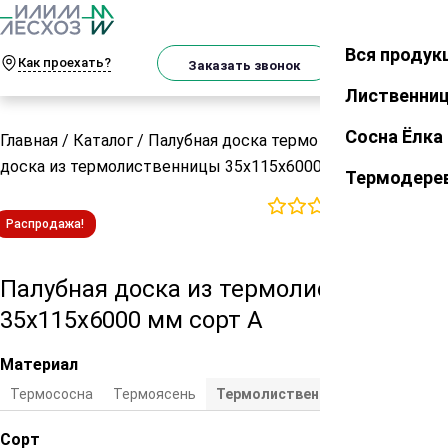
О
Телеграм
MAX
м
Вся продук
Закрыть
Как проехать?
Корзин
Заказать звонок
Лиственни
Сосна Ёлка
Главная
/
Каталог
/
Палубная доска термо
/
Палубная
доска из термолиственницы 35х115х6000 мм сорт А
Термодере
0
отзывов
Распродажа!
Палубная доска из термолиственницы
35х115х6000 мм сорт А
Материал
Термососна
Термоясень
Термолиственница
Сорт