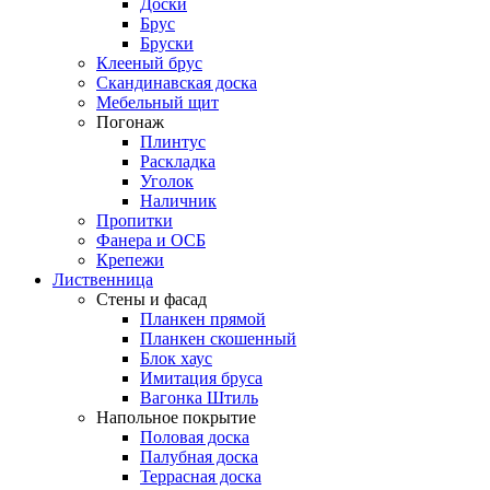
Доски
Брус
Бруски
Клееный брус
Скандинавская доска
Мебельный щит
Погонаж
Плинтус
Раскладка
Уголок
Наличник
Пропитки
Фанера и ОСБ
Крепежи
Лиственница
Стены и фасад
Планкен прямой
Планкен скошенный
Блок хаус
Имитация бруса
Вагонка Штиль
Напольное покрытие
Половая доска
Палубная доска
Террасная доска