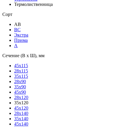
Термолиственница
Сорт
АВ
ВС
Экстра
Прима
А
Сечение (В х Ш), мм
45х115
28х115
35х115
28х90
35х90
45х90
28х120
35х120
45х120
28х140
35х140
45х140