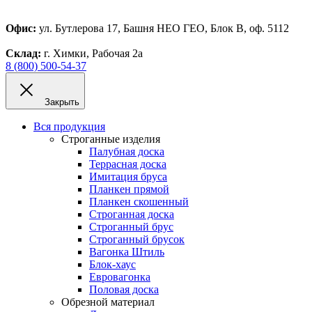
Офис:
ул. Бутлерова 17, Башня НЕО ГЕО, Блок В, оф. 5112
Склад:
г. Химки, Рабочая 2а
8 (800) 500-54-37
Закрыть
Вся продукция
Строганные изделия
Палубная доска
Террасная доска
Имитация бруса
Планкен прямой
Планкен скошенный
Строганная доска
Строганный брус
Строганный брусок
Вагонка Штиль
Блок-хаус
Евровагонка
Половая доска
Обрезной материал