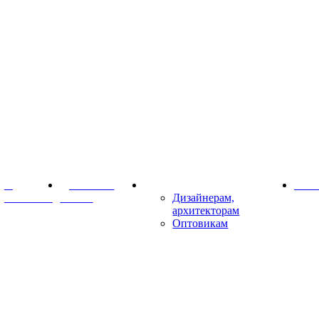
О
Доставка и
Партнёрам
Конт
компании
оплата
Дизайнерам,
архитекторам
Оптовикам