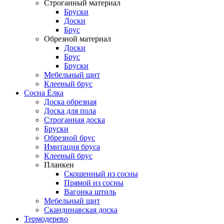
Строганный материал
Бруски
Доски
Брус
Обрезной материал
Доски
Брус
Бруски
Мебельный щит
Клееный брус
Сосна Ёлка
Доска обрезная
Доска для пола
Строганная доска
Бруски
Обрезной брус
Имитация бруса
Клееный брус
Планкен
Скошенный из сосны
Прямой из сосны
Вагонка штиль
Мебельный щит
Скандинавская доска
Термодерево