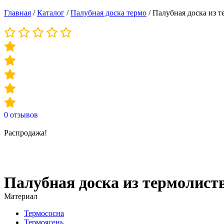
Главная
/
Каталог
/
Палубная доска термо
/
Палубная доска из 
0
отзывов
Распродажа!
Палубная доска из термолист
Материал
Термососна
Термоясень