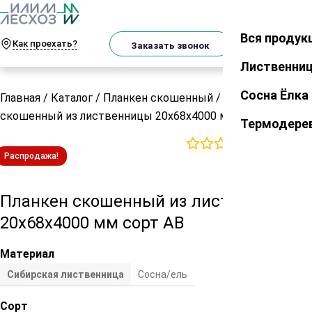
О
Телеграм
MAX
м
Вся продук
Закрыть
Как проехать?
Корзин
Заказать звонок
Лиственни
Сосна Ёлка
Главная
/
Каталог
/
Планкен скошенный
/
Планкен
скошенный из лиственницы 20х68х4000 мм сорт АВ
Термодере
0
отзывов
Распродажа!
Планкен скошенный из лиственницы
20х68х4000 мм сорт АВ
Материал
Сибирская лиственница
Сосна/ель
Сорт