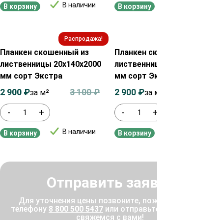
В наличии
В наличии
В корзину
В корзину
Распродажа!
Распродажа!
Планкен скошенный из
Планкен скошенный из
лиственницы 20х140х2000
лиственницы 20х140х2500
мм сорт Экстра
мм сорт Экстра
2 900
₽
3 100
₽
2 900
₽
3 100
₽
за м²
за м²
-
+
-
+
В наличии
В наличии
В корзину
В корзину
Отправить заявку
Для уточнения цены позвоните, пожалуйста, по
телефону
8 800 500 5437
или отправьте заявку, и мы
свяжемся с вами!