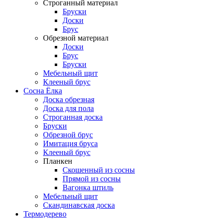
Строганный материал
Бруски
Доски
Брус
Обрезной материал
Доски
Брус
Бруски
Мебельный щит
Клееный брус
Сосна Ёлка
Доска обрезная
Доска для пола
Строганная доска
Бруски
Обрезной брус
Имитация бруса
Клееный брус
Планкен
Скошенный из сосны
Прямой из сосны
Вагонка штиль
Мебельный щит
Скандинавская доска
Термодерево