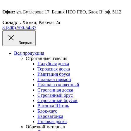
Офис:
ул. Бутлерова 17, Башня НЕО ГЕО, Блок В, оф. 5112
Склад:
г. Химки, Рабочая 2а
8 (800) 500-54-37
Закрыть
Вся продукция
Строганные изделия
Палубная доска
Террасная доска
Имитация бруса
Планкен прямой
Планкен скошенный
Строганная доска
Строганный брус
Строганный брусок
Вагонка Штиль
Блок-хаус
Евровагонка
Половая доска
Обрезной материал