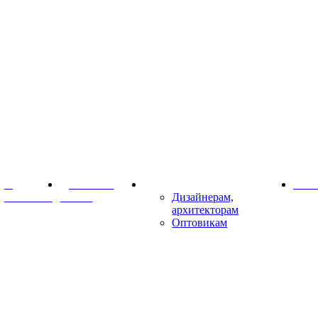
О
Доставка и
Партнёрам
Конт
компании
оплата
Дизайнерам,
архитекторам
Оптовикам