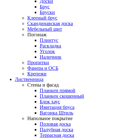
Доски
Брус
Бруски
Клееный брус
Скандинавская доска
Мебельный щит
Погонаж
Плинтус
Раскладка
Уголок
Наличник
Пропитки
Фанера и ОСБ
Крепежи
Лиственница
Стены и фасад
Планкен прямой
Планкен скошенный
Блок хаус
Имитация бруса
Вагонка Штиль
Напольное покрытие
Половая доска
Палубная доска
Террасная доска