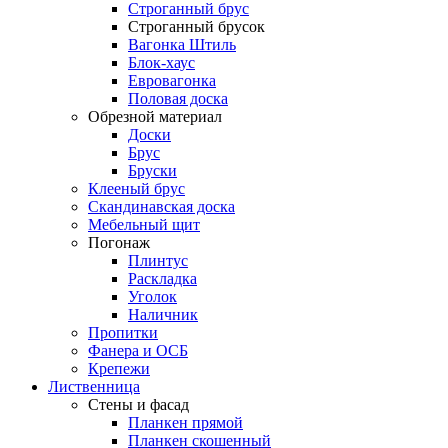
Строганный брус
Строганный брусок
Вагонка Штиль
Блок-хаус
Евровагонка
Половая доска
Обрезной материал
Доски
Брус
Бруски
Клееный брус
Скандинавская доска
Мебельный щит
Погонаж
Плинтус
Раскладка
Уголок
Наличник
Пропитки
Фанера и ОСБ
Крепежи
Лиственница
Стены и фасад
Планкен прямой
Планкен скошенный