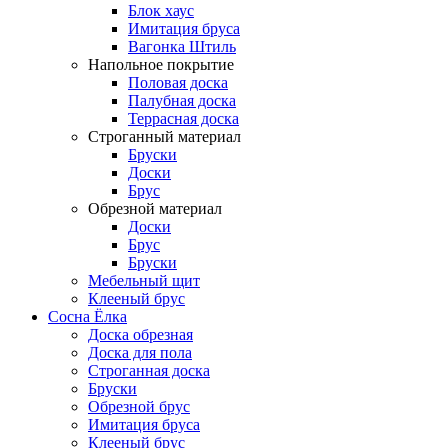
Блок хаус
Имитация бруса
Вагонка Штиль
Напольное покрытие
Половая доска
Палубная доска
Террасная доска
Строганный материал
Бруски
Доски
Брус
Обрезной материал
Доски
Брус
Бруски
Мебельный щит
Клееный брус
Сосна Ёлка
Доска обрезная
Доска для пола
Строганная доска
Бруски
Обрезной брус
Имитация бруса
Клееный брус