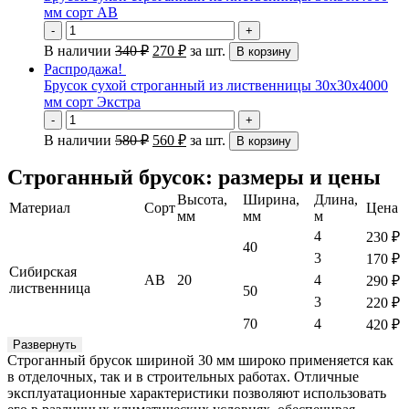
мм сорт AB
-
+
В наличии
340
₽
270
₽
за шт.
В корзину
Распродажа!
Брусок сухой строганный из лиственницы 30х30х4000
мм сорт Экстра
-
+
В наличии
580
₽
560
₽
за шт.
В корзину
Строганный брусок: размеры и цены
Высота,
Ширина,
Длина,
Материал
Сорт
Цена
мм
мм
м
4
230
₽
40
3
170
₽
Сибирская
АВ
20
4
290
₽
лиственница
50
3
220
₽
70
4
420
₽
Развернуть
Строганный брусок шириной 30 мм широко применяется как
в отделочных, так и в строительных работах. Отличные
эксплуатационные характеристики позволяют использовать