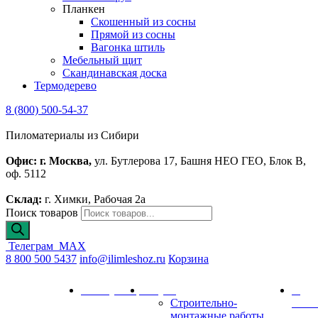
Планкен
Скошенный из сосны
Прямой из сосны
Вагонка штиль
Мебельный щит
Скандинавская доска
Термодерево
8 (800) 500-54-37
Пиломатериалы из Сибири
Офис: г. Москва,
ул. Бутлерова 17, Башня НЕО ГЕО, Блок В,
оф. 5112
Склад:
г. Химки, Рабочая 2а
Поиск товаров
Телеграм
MAX
8 800 500 5437
info@ilimleshoz.ru
Корзина
Каталог
Калькулятор
Услуги
О
Строительно-
комп
монтажные работы