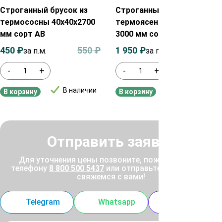
Строганный брусок из
Строганный брусок из
термососны 40х40х2700
термоясеня 40х50х600-
мм сорт АВ
3000 мм сорт Экстра
450
₽
550
₽
1 950
₽
2 250
₽
за п.м.
за п.м.
-
+
-
+
В наличии
В наличии
В корзину
В корзину
Отправить заявку
Для уточнения цены позвоните, пожалуйста, по
телефону
8 800 500 5437
или отправьте заявку, и мы
свяжемся с вами!
Telegram
Whatsapp
MAX