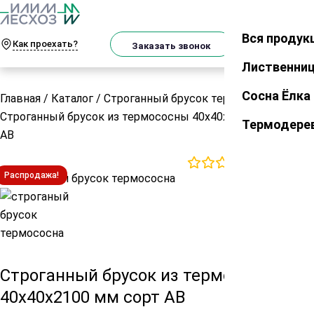
О
Телеграм
MAX
м
Вся продук
Закрыть
Как проехать?
Корзин
Заказать звонок
Лиственни
Сосна Ёлка
Главная
/
Каталог
/
Строганный брусок термо
/
Строганный брусок из термососны 40х40х2100 мм сорт
Термодере
АВ
0
отзывов
Распродажа!
Строганный брусок из термососны
40х40х2100 мм сорт АВ