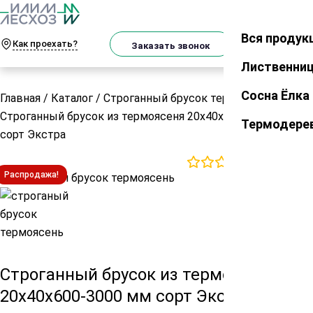
О
Телеграм
MAX
м
Вся продук
Закрыть
Как проехать?
Корзин
Заказать звонок
Лиственни
Сосна Ёлка
Главная
/
Каталог
/
Строганный брусок термо
/
Строганный брусок из термоясеня 20х40х600-3000 мм
Термодере
сорт Экстра
0
отзывов
Распродажа!
Строганный брусок из термоясеня
20х40х600-3000 мм сорт Экстра