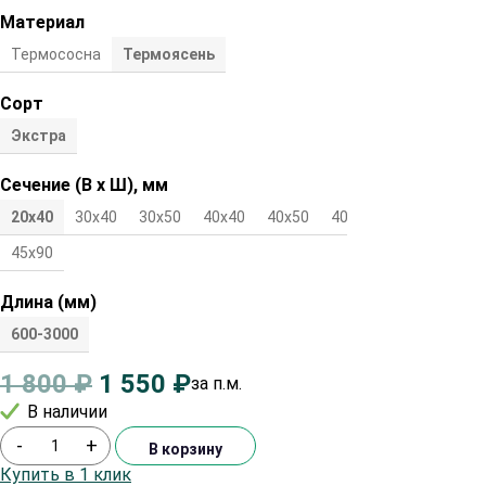
Материал
Термососна
Термоясень
Сорт
Экстра
Сечение (В х Ш), мм
20х40
30х40
30х50
40х40
40х50
40х70
40х90
45х90
Длина (мм)
600-3000
1 800
₽
1 550
₽
за п.м.
В наличии
-
+
В корзину
Купить в 1 клик