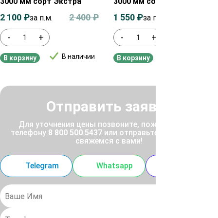
3000 мм сорт Экстра
3000 мм сорт Экстра
2 100
₽
2 400
₽
1 550
₽
1 800
₽
за п.м.
за п.м.
-
+
-
+
В наличии
В наличии
В корзину
В корзину
Отправить заявку
Для уточнения цены позвоните, пожалуйста, по
телефону
8 800 500 5437
или отправьте заявку, и мы
свяжемся с вами!
Telegram
Whatsapp
MAX